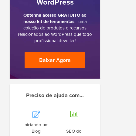
WordPress
Obtenha acesso GRATUITO ao
nosso kit de ferramentas
- uma
coleção de produtos e recursos
relacionados ao WordPress que todo
profissional deve ter!
Baixar Agora
Preciso de ajuda com…
Iniciando um
Blog
SEO do