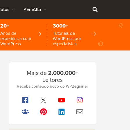
dutos
#EmAlta
20+
3000+
Anos de
Tutoriais de
experiência com
WordPress por
WordPress
especialistas
Barra
Mais de
2.000.000+
Lateral
Leitores
Principal
Receba conteúdo novo do WPBeginner