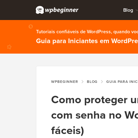
Blog
Tutoriais confiáveis de WordPress, quando vo
Guia para Iniciantes em WordPr
WPBEGINNER
BLOG
GUIA PARA INI
Como proteger u
com senha no Wo
fáceis)