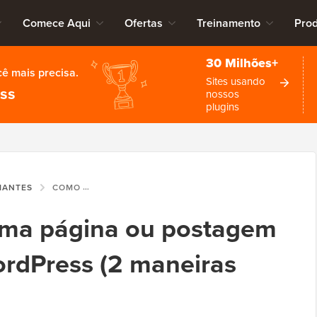
Comece Aqui
Ofertas
Treinamento
Pro
30 Milhões+
cê mais precisa.
Sites usando
ess
nossos
plugins
CIANTES
COMO PROTEGER UMA PÁGINA OU POSTAGEM COM SENHA NO WORDPRESS (2 MANEIRAS FÁCEIS)
ma página ou postagem
rdPress (2 maneiras