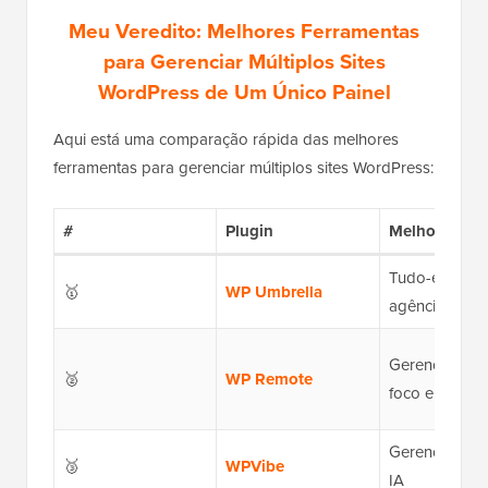
Meu Veredito: Melhores Ferramentas
para Gerenciar Múltiplos Sites
WordPress de Um Único Painel
Aqui está uma comparação rápida das melhores
ferramentas para gerenciar múltiplos sites WordPress:
#
Plugin
Melhor Para
Tudo-em-um 
🥇
WP Umbrella
agências
Gerenciamen
🥈
WP Remote
foco em segu
Gerenciamen
🥉
WPVibe
IA