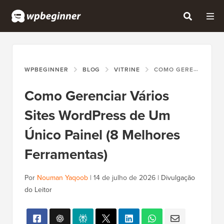
WPBEGINNER
BLOG
VITRINE
COMO GERENCIAR VÁRIOS SITES WORDPRESS DE UM ÚNICO PAINEL (8 MELHORES FERRAMENTAS)
Como Gerenciar Vários
Sites WordPress de Um
Único Painel (8 Melhores
Ferramentas)
Por
Nouman Yaqoob
|
14 de julho de 2026
|
Divulgação
do Leitor