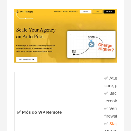
✅ Atualizaçõ
core, plugins
✅ Backups aut
tecnologia Bl
✅ Verificação
✅ Prós do WP Remote
firewall e patc
✅
Staging sit