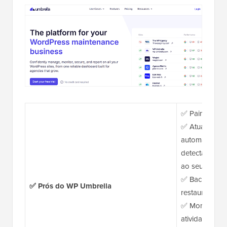
✅ Painel limp
✅ Atualizaçõe
automaticamen
detectam pro
ao seu site at
✅ Backups au
✅ Prós do WP Umbrella
restauração d
✅ Monitorame
atividade, de