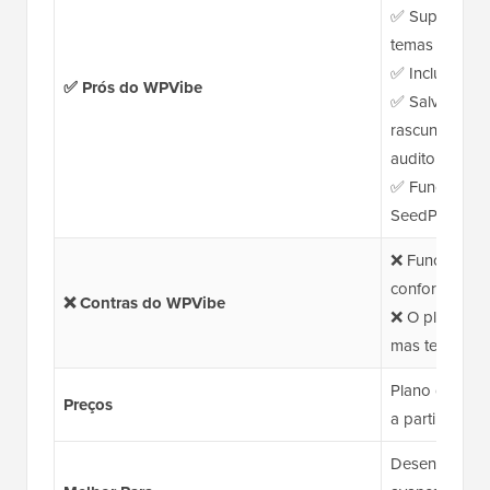
✅ Suporta post
temas e SEO
✅ Inclui 34 
✅ Prós do WPVibe
✅ Salvaguard
rascunho, pr
auditoria
✅ Funciona c
SeedProd, W
❌ Funciona me
confortável u
❌ Contras do WPVibe
❌ O plano grat
mas tem um li
Plano gratuit
Preços
a partir de R$
Desenvolvedor