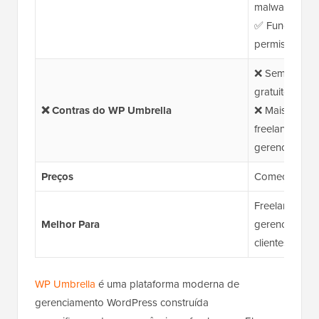
malware
✅ Funções de 
permissões p
❌ Sem plano g
gratuito)
❌ Contras do WP Umbrella
❌ Mais adequ
freelancers d
gerenciam um 
Preços
Começa em R$ 
Freelancers, 
Melhor Para
gerenciam vár
clientes.
WP Umbrella
é uma plataforma moderna de
gerenciamento WordPress construída