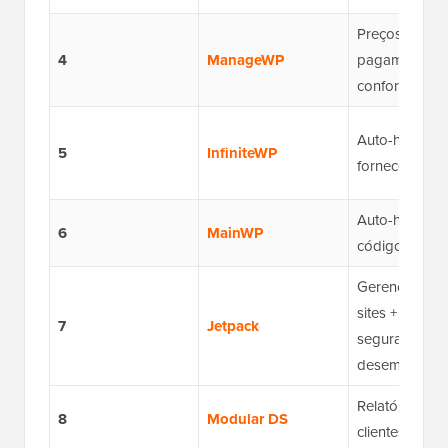
Preços de
4
ManageWP
pagamento
conforme o u
Auto-hosped
5
InfiniteWP
fornecedor ún
Auto-hosped
6
MainWP
código abert
Gerenciament
sites + backup
7
Jetpack
segurança e
desempenho
Relatórios pa
8
Modular DS
clientes