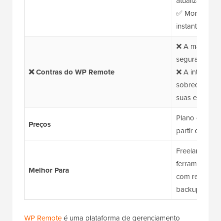
atualizações 
✅ Monitorame
instantâneos
❌ A maioria 
segurança e 
❌ Contras do WP Remote
❌ A interface
sobrecarregad
suas extensas
Plano gratuit
Preços
partir de US$ 
Freelancers 
ferramenta d
Melhor Para
com recursos
backup.
WP Remote
é uma plataforma de gerenciamento