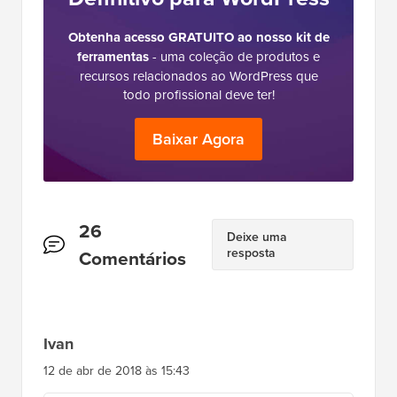
eCommerce, SEO e Marketing. Fundado em
2009, o WPBeginner é agora o maior site de
recursos gratuitos de WordPress do setor e é
frequentemente referido como a Wikipedia do
WordPress.
O
Kit de Ferramentas
Definitivo para WordPress
Obtenha acesso GRATUITO ao nosso kit de
ferramentas
- uma coleção de produtos e
recursos relacionados ao WordPress que