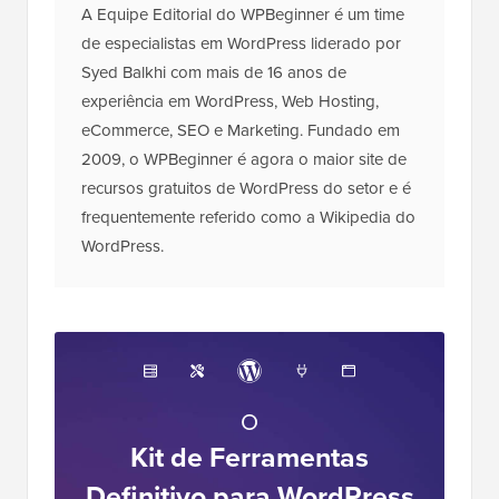
Hoje (6 Razões)
Divulgação:
Nosso conteúdo é apoiado pelo leitor. Isso
significa que se você clicar em alguns de nossos links,
poderemos ganhar uma comissão. Veja
como o
WPBeginner é financiado
, por que isso importa e como
você pode nos apoiar. Aqui está nosso
processo
editorial
.
Sobre a Equipe Editorial
A Equipe Editorial do WPBeginner é um time
de especialistas em WordPress liderado por
Syed Balkhi com mais de 16 anos de
experiência em WordPress, Web Hosting,