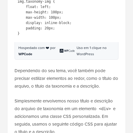
CSS para alinhá-la corretamente.
Se esta ildee} a primeira vez que voc ildee} adiciona c
ildeo}digo CSS no WordPress, ent ildea}o d ildea}
uma olhada em nosso guia para iniciantes sobre
como adicionar CSS personalizado no WordPress
.
Aqui está o CSS personalizado que usamos para a
imagem da taxonomia.
1
img.taxonomy-img {
2
float
: 
left
;
3
max-height
: 
100px
;
4
max-width
: 
100px
;
5
display
: 
inline-block
;
6
padding
: 
20px
;
7
}