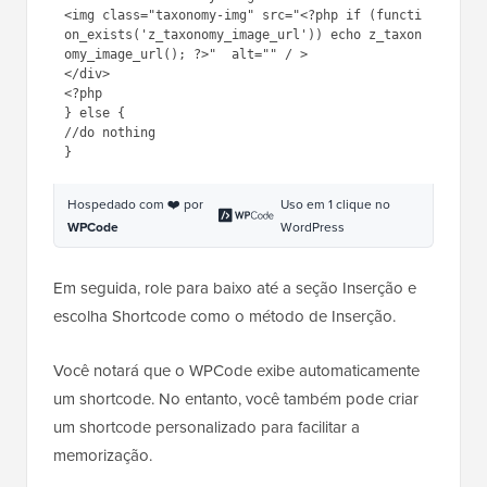
2
<div 
class
=
"taxonomy-image"
>
3
<img 
class
=
"taxonomy-img"
src=
"
<?php if 
(function_exists('z_taxonomy_ima
ge_url')) echo 
z_taxonomy_image_url(); ?>"
alt=
""
/ >
4
</div>
5
<?php 
6
} 
else
{  
7
//do nothing
8
} 
Hospedado com ❤️ por
Uso em 1 clique no
WPCode
WordPress
Em seguida, role para baixo até a seção Inserção e
escolha Shortcode como o método de Inserção.