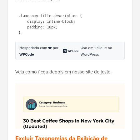
Hospedado com ❤️ por
Uso em 1 clique no
WPCode
WordPress
Dependendo do seu tema, você também pode
precisar estilizar elementos ao redor, como o título do
arquivo, o título da taxonomia e a descrição.
Simplesmente envolvemos nosso título e descrição
do arquivo de taxonomia em um elemento
e
<div>
adicionamos uma classe CSS personalizada. Em
seguida, usamos o seguinte código CSS para ajustar
o título e a descrição.
1
.taxonomy-title-description {
2
display
: 
inline-block
;
3
padding
: 
18px
;