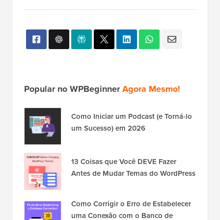
Alterações’ para armazenar suas configurações.
Esperamos que este artigo tenha ajudado voc ildee}
a aprender como adicionar facilmente imagens de
taxonomia no WordPress. Voc ildee} tamb ildee}m
pode querer ver estes ildeu}teis
hacks e plugins de
categoria para WordPress
ou nosso artigo sobre
como alterar a ordem das categorias no WordPress
.
Se você gostou deste artigo, por favor, inscreva-se
em nosso
Canal do YouTube
para tutoriais em vídeo
do WordPress. Você também pode nos encontrar
no
Twitter
e no
Facebook
.