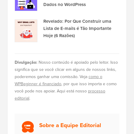
Popular no WPBeginner
Agora Mesmo!
Como Iniciar um Podcast (e Torná-lo
um Sucesso) em 2026
13 Coisas que Você DEVE Fazer
Antes de Mudar Temas do WordPress
Como Corrigir o Erro de Estabelecer
uma Conexão com o Banco de
Dados no WordPress
Revelado: Por Que Construir uma
Lista de E-mails é Tão Importante