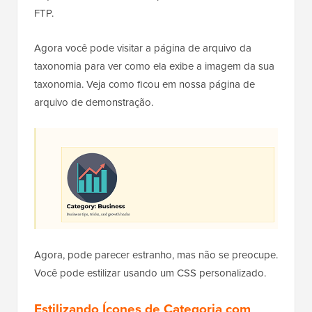
5
<?php 
6
} 
else
{  
7
//do nothing
8
} 
9
?>
Hospedado com ❤️ por
Uso em 1 clique no
WPCode
WordPress
Após adicionar o código, você precisa salvar este
arquivo e enviá-lo de volta para o seu site usando
FTP.
Agora você pode visitar a página de arquivo da
taxonomia para ver como ela exibe a imagem da sua
taxonomia. Veja como ficou em nossa página de
arquivo de demonstração.