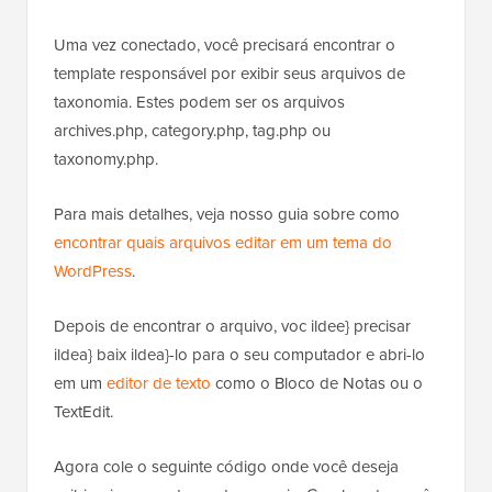
Primeiro, voc ildee} precisar ildea} se conectar ao seu
site WordPress usando um cliente
FTP
ou o
gerenciador de arquivos da sua
hospedagem
WordPress
.
Uma vez conectado, você precisará encontrar o
template responsável por exibir seus arquivos de
taxonomia. Estes podem ser os arquivos
archives.php, category.php, tag.php ou
taxonomy.php.
Para mais detalhes, veja nosso guia sobre como
encontrar quais arquivos editar em um tema do
WordPress
.
Depois de encontrar o arquivo, voc ildee} precisar