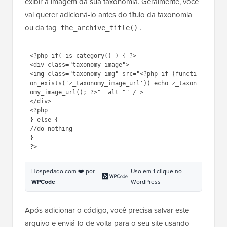
ildea} baix ildea}-lo para o seu computador e abri-lo
em um
editor de texto
como o Bloco de Notas ou o
TextEdit.
Agora cole o seguinte código onde você deseja
exibir a imagem da sua taxonomia. Geralmente, você
vai querer adicioná-lo antes do título da taxonomia
ou da tag
.
the_archive_title()
1
<?php 
if
( is_category() ) { ?> 
2
<div 
class
=
"taxonomy-image"
>
3
<img 
class
=
"taxonomy-img"
src=
"
<?php if 
(function_exists('z_taxonomy_ima
ge_url')) echo 
z_taxonomy_image_url(); ?>"
alt=
""
/ >
4
</div>