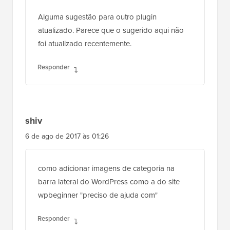
todo profissional deve ter!
Baixar Agora
Interações
26
Deixe uma
resposta
do
Comentários
Leitor
Ivan
12 de abr de 2018 às 15:43
Alguma sugestão para outro plugin
atualizado. Parece que o sugerido aqui não
foi atualizado recentemente.