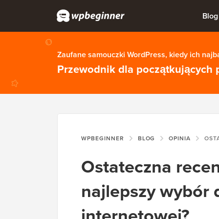
Blog
Zaufane samouczki WordPress, kiedy ich najba
Przewodnik dla początkujących 
WPBEGINNER
BLOG
OPINIA
OSTATECZNA RECENZ
Ostateczna recen
najlepszy wybór d
internetowej?