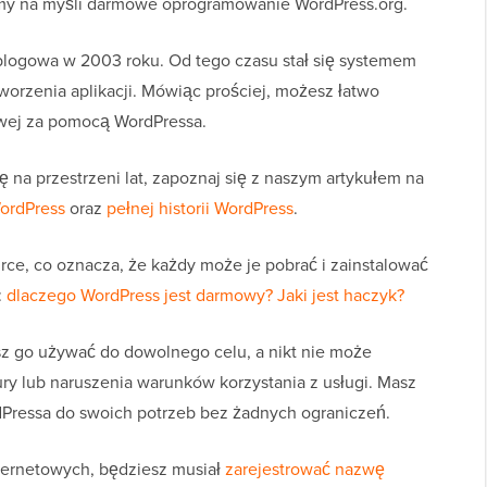
my na myśli darmowe oprogramowanie WordPress.org.
 blogowa w 2003 roku. Od tego czasu stał się systemem
worzenia aplikacji. Mówiąc prościej, możesz łatwo
wej za pomocą WordPressa.
ę na przestrzeni lat, zapoznaj się z naszym artykułem na
WordPress
oraz
pełnej historii WordPress
.
ce, co oznacza, że każdy może je pobrać i zainstalować
:
dlaczego WordPress jest darmowy? Jaki jest haczyk?
z go używać do dowolnego celu, a nikt nie może
ry lub naruszenia warunków korzystania z usługi. Masz
ressa do swoich potrzeb bez żadnych ograniczeń.
nternetowych, będziesz musiał
zarejestrować nazwę