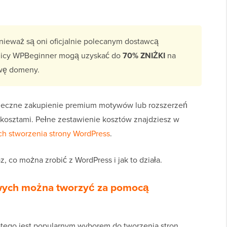
onieważ są oni oficjalnie polecanym dostawcą
lnicy WPBeginner mogą uzyskać do
70% ZNIŻKI
na
wę domeny.
nieczne zakupienie premium motywów lub rozszerzeń
kosztami. Pełne zestawienie kosztów znajdziesz w
ch stworzenia strony WordPress
.
z, co można zrobić z WordPress i jak to działa.
towych można tworzyć za pomocą
latego jest popularnym wyborem do tworzenia stron