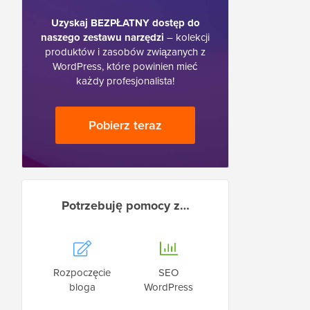
Uzyskaj BEZPŁATNY dostęp do
naszego zestawu narzędzi
– kolekcji
produktów i zasobów związanych z
WordPress, które powinien mieć
każdy profesjonalista!
Pobierz teraz
Potrzebuję pomocy z…
Rozpoczęcie
SEO
bloga
WordPress