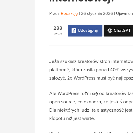
Przez
Redakcję
|
26 stycznia 2026
|
Ujawnien
288
Udostępnij
ChatGPT
AKCJE
Jeśli szukasz kreatorów stron internet
platformę, która zasila ponad 40% wszyst
założyć, że WordPress musi być najlep
Ale WordPress różni się od kreatorów ta
open source, co oznacza, że jesteś odp
Dla niektórych ludzi ta elastyczność jes
kłopotu niż jest warte.