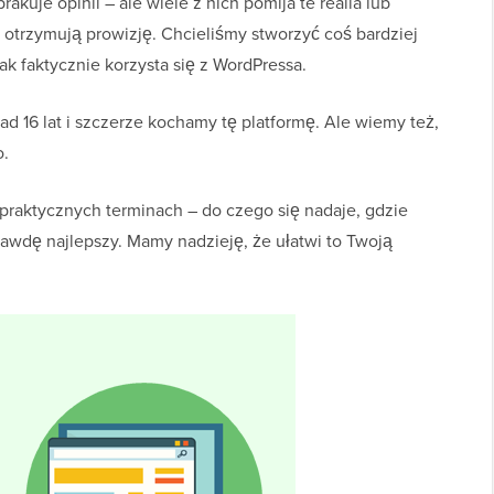
akuje opinii – ale wiele z nich pomija te realia lub
e otrzymują prowizję. Chcieliśmy stworzyć coś bardziej
ak faktycznie korzysta się z WordPressa.
d 16 lat i szczerze kochamy tę platformę. Ale wiemy też,
o.
praktycznych terminach – do czego się nadaje, gdzie
prawdę najlepszy. Mamy nadzieję, że ułatwi to Twoją