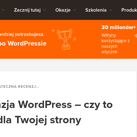
Zacznij tutaj
Okazje
Szkolenia
Produk
30 milionów+
rdziej potrzebujesz.
Witryny
korzystające z
po WordPressie
naszych
wtyczek
JA WORDPRESS – CZY TO NAJLEPSZY WYBÓR DLA TWOJEJ STRONY INTERNETOWEJ?
zja WordPress – czy to
la Twojej strony