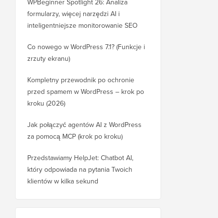
WPBeginner Spotlight 26: Analiza
formularzy, więcej narzędzi AI i
inteligentniejsze monitorowanie SEO
Co nowego w WordPress 7.1? (Funkcje i
zrzuty ekranu)
Kompletny przewodnik po ochronie
przed spamem w WordPress – krok po
kroku (2026)
Jak połączyć agentów AI z WordPress
za pomocą MCP (krok po kroku)
Przedstawiamy HelpJet: Chatbot AI,
który odpowiada na pytania Twoich
klientów w kilka sekund