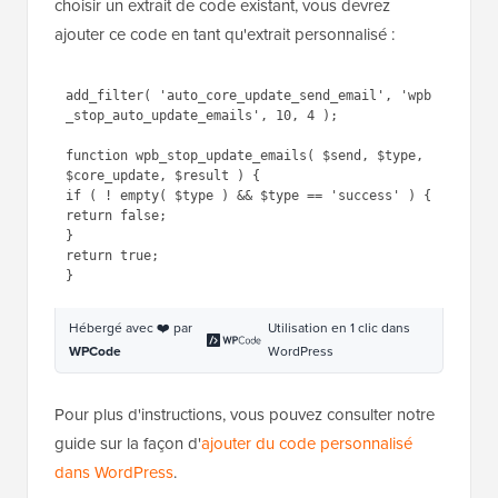
choisir un extrait de code existant, vous devrez
ajouter ce code en tant qu'extrait personnalisé :
1
add_filter( 
'auto_core_update_send_email'
, 
'wpb_stop_auto_update_emails'
, 
10, 4 );
2
3
function
wpb_stop_update_emails( 
$send
, 
$type
, 
$core_update
, 
$result
) {
4
if
( ! 
empty
( 
$type
) && 
$type
== 
'success'
) {
5
return
false;
6
}
7
return
true;
8
}
Hébergé avec ❤️ par
Utilisation en 1 clic dans