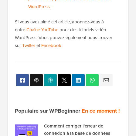
Comment configurer les notifications par e-
mail pour les mises à jour WordPress
Comment configurer correctement les
paramètres d'e-mail de votre WordPress
Méthodes éprouvées que nous utilisons chez
WPBeginner pour développer notre liste d'e-
mails
Comment utiliser les formulaires de contact
pour développer votre liste d'e-mails dans
WordPress
Si vous avez aimé cet article, abonnez-vous à
notre
Chaîne YouTube
pour des tutoriels vidéo
WordPress. Vous pouvez également nous trouver
sur
Twitter
et
Facebook
.