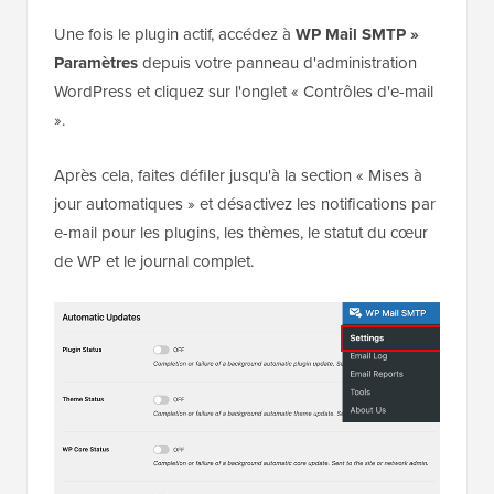
WP Mail SMTP vous permet de gérer facilement les e-
mails envoyés par WordPress grâce à ses contrôles
d'e-mail. Cependant, vous aurez besoin de la licence
WP Mail SMTP Pro
pour débloquer l'option Contrôles
d'e-mail.
Ensuite, vous devrez installer et activer WP Mail SMTP
Pro sur votre site web. Vous pouvez consulter notre
guide sur
comment installer un plugin WordPress
pour plus de détails.
Une fois le plugin actif, accédez à
WP Mail SMTP »
Paramètres
depuis votre panneau d'administration
WordPress et cliquez sur l'onglet « Contrôles d'e-mail
».
Après cela, faites défiler jusqu'à la section « Mises à
jour automatiques » et désactivez les notifications par