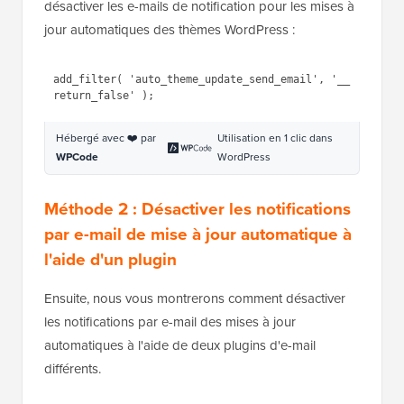
Hébergé avec ❤️ par
Utilisation en 1 clic dans
WPCode
WordPress
4. Désactiver les e-mails de notification pour les
mises à jour de thèmes WordPress
Enfin, vous pouvez ajouter le code suivant pour
désactiver les e-mails de notification pour les mises à
jour automatiques des thèmes WordPress :
1
add_filter( 
'auto_theme_update_send_email'
, 
'__return_false'
);
Hébergé avec ❤️ par
Utilisation en 1 clic dans
WPCode
WordPress