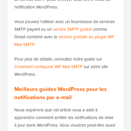
de finir dans le dossier spam.
Pour vous assurer que tous vos e-mails de
notification WordPress importants parviennent à la
boîte de réception de vos utilisateurs, vous aurez
besoin d'un
service SMTP
approprié pour envoyer
des e-mails.
C'est là qu'intervient le plugin
WP Mail SMTP
. Il utilise
un service SMTP pour envoyer tous vos e-mails de
notification WordPress.
Vous pouvez l'utiliser avec un fournisseur de services
SMTP payant ou un
service SMTP gratuit
comme
Gmail combiné avec la
version gratuite du plugin WP
Mail SMTP
.