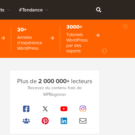
ts
#Tendance
3000+
+
20+
Tutoriels
Années
WordPress
d'expérience
par des
WordPress
experts
Barre
Plus de
2 000 000+
lecteurs
latérale
Recevez du contenu frais de
WPBeginner
principale