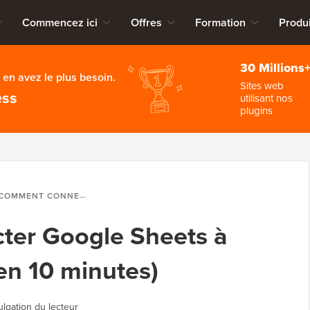
Commencez ici
Offres
Formation
Produi
30 Millions
en avez le plus besoin.
Sites web
ess
utilisant nos
plugins
OMMENT CONNECTER GOOGLE SHEETS À WOOCOMMERCE (EN 10 MINUTES)
er Google Sheets à
n 10 minutes)
ulgation du lecteur