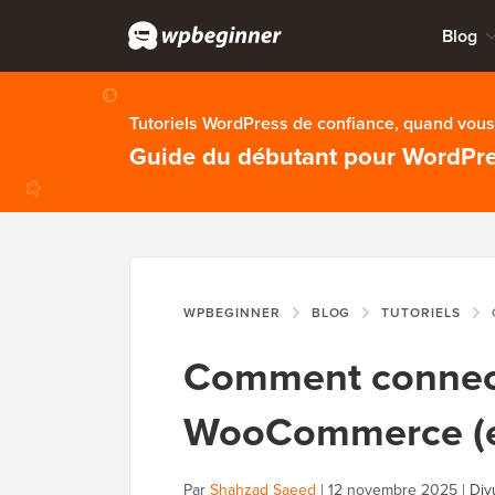
Blog
Tutoriels WordPress de confiance, quand vous 
Guide du débutant pour WordPr
WPBEGINNER
BLOG
TUTORIELS
C
Comment connect
WooCommerce (e
Par
Shahzad Saeed
|
12 novembre 2025
|
Div