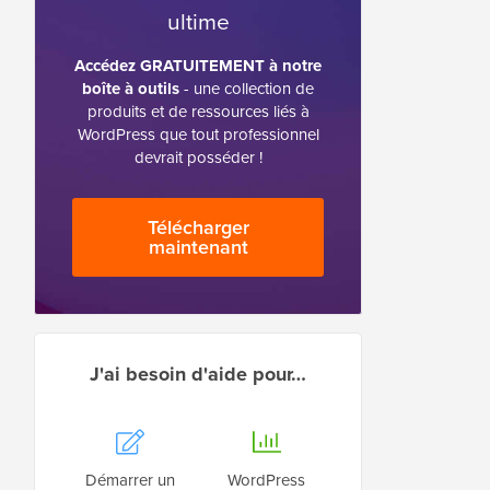
ultime
Accédez GRATUITEMENT à notre
boîte à outils
- une collection de
produits et de ressources liés à
WordPress que tout professionnel
devrait posséder !
Télécharger
maintenant
J'ai besoin d'aide pour…
Démarrer un
WordPress