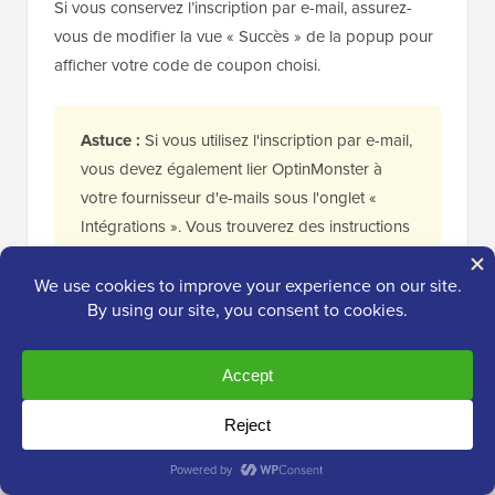
Si vous conservez l’inscription par e-mail, assurez-
vous de modifier la vue « Succès » de la popup pour
afficher votre code de coupon choisi.
Astuce :
Si vous utilisez l'inscription par e-mail,
vous devez également lier OptinMonster à
votre fournisseur d'e-mails sous l'onglet «
Intégrations ». Vous trouverez des instructions
à ce sujet dans notre guide étape par étape
sur la
création d'un popup de coupon
.
Une fois que vous avez terminé de créer votre
campagne, n'oubliez pas de cliquer sur le bouton «
Enregistrer » en haut à droite.
Ensuite, vous pouvez cliquer sur l'onglet « Règles