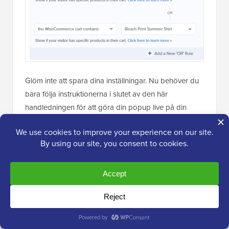
Glöm inte att spara dina inställningar. Nu behöver du
bara följa instruktionerna i slutet av den här
handledningen för att göra din popup live på din
webbplats.
Hur man skapar en WooCommerce
Upsell Popup
En
WooCommerce upsell-popup
låter dig uppmuntra
kunder att köpa en produkt som är dyrare än den de
övervägde.