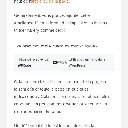
haut de l'
article ou de la page
.
Généralement, vous pouvez ajouter cette
fonctionnalité sous forme de simple lien texte sans
utiliser jQuery, comme ceci :
1
<
a
href
=
"#"
title
=
"Back to 
top"
>^Top</
a
>
Hébergé avec ❤️ par
Utilisation en 1 clic dans
WPCode
WordPress
Cela renverra les utilisateurs en haut de la page en
faisant défiler toute la page en quelques
millisecondes. Cela fonctionne, mais l'effet peut être
choquant, un peu comme lorsque vous heurtez un
nid-de-poule sur la route.