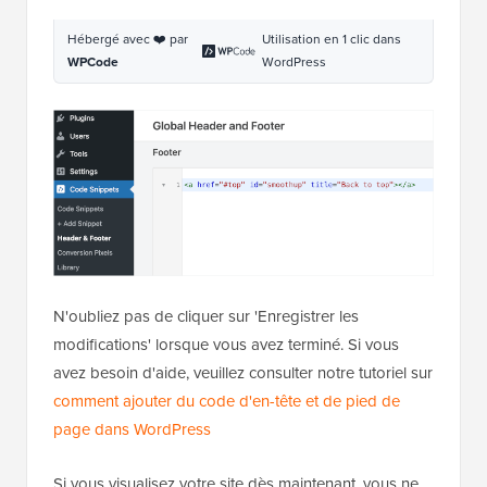
Pour ce faire, ajoutez simplement ce HTML au pied
de page de votre site à l'aide de WPCode.
Rendez-vous sur
Extraits de code » En-tête et pied
de page
et ajoutez cet extrait dans la zone « Pied de
page » :
1
<
a
href
=
"#top"
id
=
"smoothup"
title
=
"Back to top"
></
a
>
Hébergé avec ❤️ par
Utilisation en 1 clic dans
WPCode
WordPress