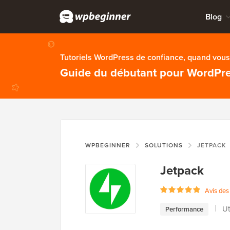
Blog
Tutoriels WordPress de confiance, quand vous 
Guide du débutant pour WordPr
WPBEGINNER
SOLUTIONS
JETPACK
Jetpack
Avis des 
Ut
Performance