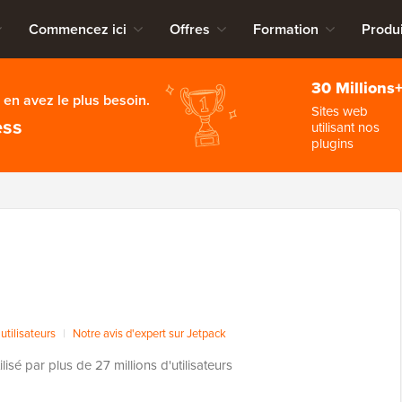
Commencez ici
Offres
Formation
Produi
30 Millions
en avez le plus besoin.
Sites web
ess
utilisant nos
plugins
utilisateurs
|
Notre avis d'expert sur Jetpack
ilisé par plus de 27 millions d'utilisateurs