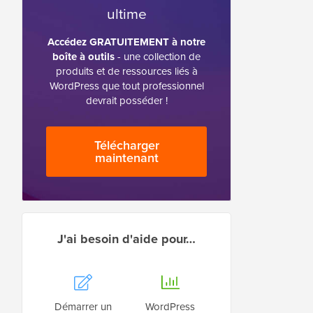
ultime
Accédez GRATUITEMENT à notre
boîte à outils
- une collection de
produits et de ressources liés à
WordPress que tout professionnel
devrait posséder !
Télécharger
maintenant
J'ai besoin d'aide pour…
Démarrer un
WordPress