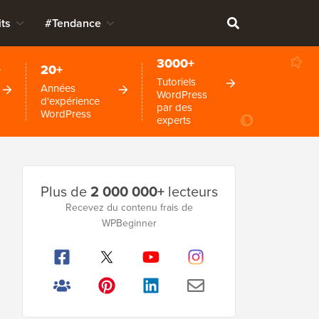
ts
#Tendance
3000+
+
20+
Tutoriels
Années
WordPress
d'expérience
par des
WordPress
experts
Barre
Plus de
2 000 000+
lecteurs
latérale
Recevez du contenu frais de
WPBeginner
principale