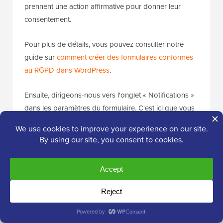
prennent une action affirmative pour donner leur
consentement.
Pour plus de détails, vous pouvez consulter notre
guide sur
comment créer des formulaires conformes
au RGPD dans WordPress
.
Ensuite, dirigeons-nous vers l'onglet « Notifications »
dans les paramètres du formulaire. C'est ici que vous
pouvez contrôler qui reçoit une notification lorsque
quelqu'un soumet votre formulaire.
Par défaut, WPForms enverra la notification à
l'adresse e-mail de l'administrateur définie dans vos
paramètres WordPress. Mais vous pouvez la changer
pour n'importe quelle adresse e-mail de votre choix –
ou même envoyer la notification à
plusieurs adresses