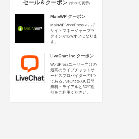
セール＆クーポン
(すべて表示)
MainWP クーポン
MainWP WordPressマルチ
サイトマネージャープラ
グインが15%オフになりま
す。
LiveChat Inc クーポン
WordPressユーザー向けの
最高のライブチャットサ
ービスプロバイダーの1つ
であるLiveChatの30日間
無料トライアルと30%割
引をご利用ください。