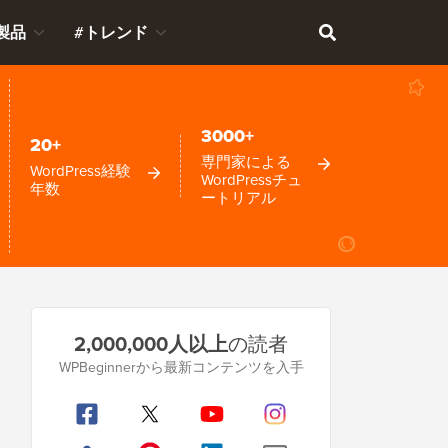
製品
#トレンド
3000+
20+
専門家による
WordPress経験
WordPressチュ
年数
ートリアル
プ
2,000,000人以上
の読者
ラ
WPBeginnerから最新コンテンツを入手
イ
マ