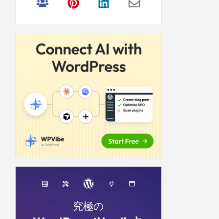
リ
サ
イ
ド
バ
ー
究極の