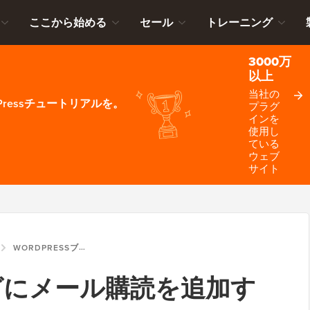
ここから始める
セール
トレーニング
3000万
以上
当社の
ressチュートリアルを。
プラグ
インを
使用し
ている
ウェブ
サイト
WORDPRESSブログにメール購読を追加する方法
ブログにメール購読を追加す