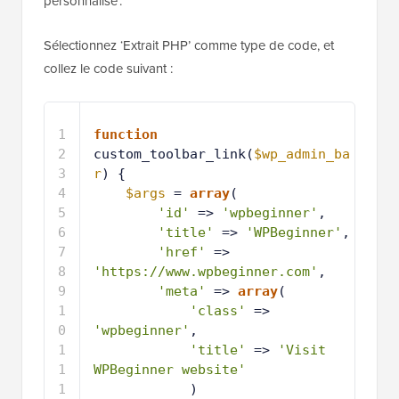
personnalisé’.
Sélectionnez ‘Extrait PHP’ comme type de code, et
collez le code suivant :
1
function
custom_toolbar_link(
$wp_admin_ba
r
) {
2
$args
= 
array
(
3
'id'
=> 
'wpbeginner'
,
4
'title'
=> 
'WPBeginner'
,
5
'href'
=> 
'https://www.wpbeginner.com'
,
6
'meta'
=> 
array
(
7
'class'
=> 
'wpbeginner'
,
8
'title'
=> 
'Visit 
WPBeginner website'
9
)