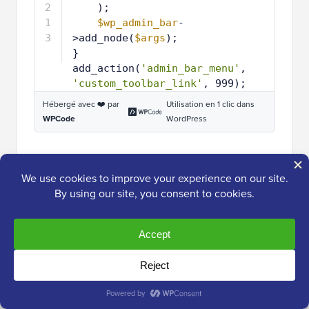
1
);
0
1
$wp_admin_bar
-
1
>add_node(
$args
);
1
}
2
1
add_action(
'admin_bar_menu'
, 
3
'custom_toolbar_link'
, 999);
Hébergé avec ❤️ par
Utilisation en 1 clic dans
WPCode
WordPress
Cliquez simplement sur ‘Enregistrer’ et activez l'extrait.
Une fois activé, un nouveau lien
WPBeginner
apparaîtra dans votre barre d'outils WordPress, vous
donnant un accès instantané au site web WPBeginner.