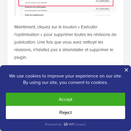
Maintenant, cliquez sur le bouton « Exécuter
l'optimisation » pour supprimer toutes les révisions de
publication. Une fois que vous avez nettoyé les
révisions, n'hésitez pas à désinstaller et supprimer le
plugin.
Pour en savoir plus sur ce plugin, consultez notre
avis
détaillé sur WP-Optimize
.
2. Supprimer les révisions de publication
WordPress via phpMyAdmin
Les utilisateurs avancés peuvent également supprimer
les révisions de publication WordPress via
phpMyAdmin.