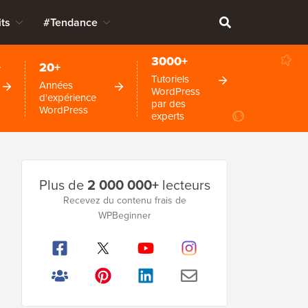
ts
#Tendance
3000+
+
20+
Tutoriels
Années
WordPress
d'expérience
par des
WordPress
experts
Barre
Plus de
2 000 000+
lecteurs
latérale
Recevez du contenu frais de
WPBeginner
principale