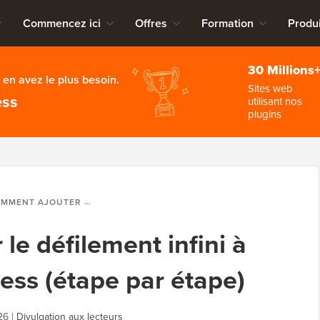
Commencez ici
Offres
Formation
Produi
30 Millions
en avez le plus besoin.
Sites web
ess
utilisant nos
plugins
OUTER LE DÉFILEMENT INFINI À VOTRE SITE WORDPRESS (ÉTAPE PAR ÉTAPE)
e défilement infini à
ess (étape par étape)
26
|
Divulgation aux lecteurs