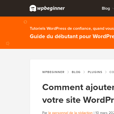
Blog
Tutoriels WordPress de confiance, quand vous 
Guide du débutant pour WordPr
WPBEGINNER
BLOG
PLUGINS
COMMENT AJ
Comment ajouter l
votre site WordPr
Par
le personnel de la rédaction
|
10 mars 20