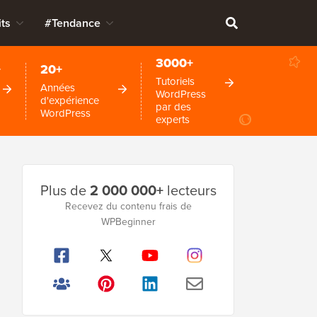
ts
#Tendance
3000+
+
20+
Tutoriels
Années
WordPress
d'expérience
par des
WordPress
experts
Barre
Plus de
2 000 000+
lecteurs
latérale
Recevez du contenu frais de
WPBeginner
principale