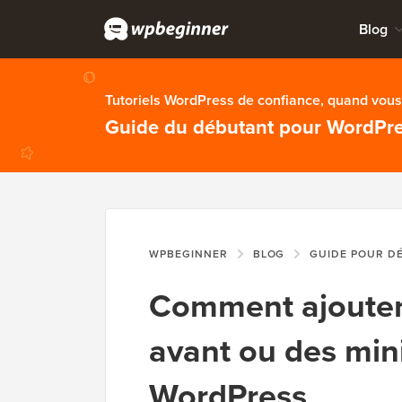
Blog
Tutoriels WordPress de confiance, quand vous 
Guide du débutant pour WordPr
WPBEGINNER
BLOG
GUIDE POUR D
Comment ajouter
avant ou des mini
WordPress