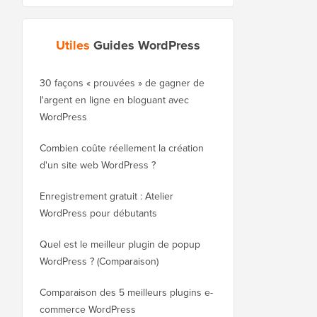
Utiles
Guides WordPress
30 façons « prouvées » de gagner de
Comment déplacer cor
l'argent en ligne en bloguant avec
blog de WordPress.co
WordPress
WordPress.org
Combien coûte réellement la création
Comment déplacer cor
d'un site web WordPress ?
WordPress vers un no
sans perdre le référe
Enregistrement gratuit : Atelier
WordPress pour débutants
Comment passer de Bl
WordPress sans perdr
Quel est le meilleur plugin de popup
WordPress ? (Comparaison)
Comment passer corre
WordPress (étape par 
Comparaison des 5 meilleurs plugins e-
commerce WordPress
Comment passer corre