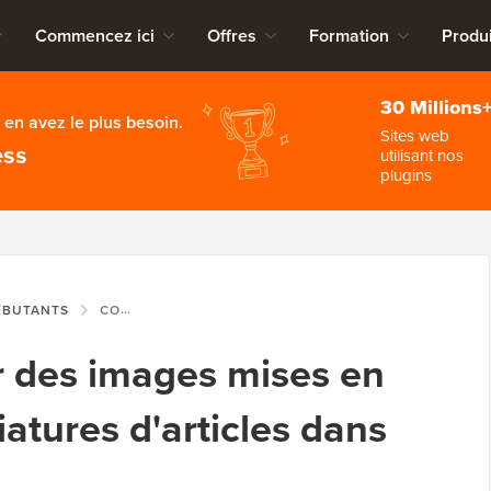
Commencez ici
Offres
Formation
Produi
30 Millions
en avez le plus besoin.
Sites web
ess
utilisant nos
plugins
ÉBUTANTS
COMMENT AJOUTER DES IMAGES MISES EN AVANT OU DES MINIATURES D'ARTICLES DANS WORDPRESS
 des images mises en
atures d'articles dans