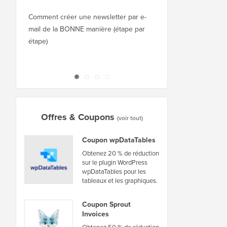
Squarespace à WordPr
Comment créer une newsletter par e-
mail de la BONNE manière (étape par
Comment déplacer Wor
étape)
nouvel hébergeur ou 
interruption
Offres & Coupons
(voir tout)
Coupon wpDataTables
Obtenez 20 % de réduction
sur le plugin WordPress
wpDataTables pour les
tableaux et les graphiques.
Coupon Sprout
Invoices