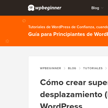
Blog
Tutoriales de WordPress de Confianza, cuando
Guía para Principiantes de Word
WPBEGINNER
BLOG
TUTORIALES
Cómo crear super
desplazamiento (
WordPress