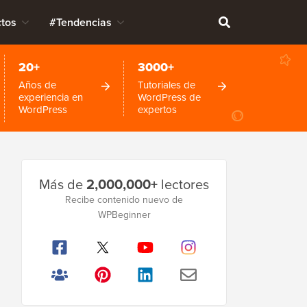
tos
#Tendencias
20+
3000+
Años de
Tutoriales de
experiencia en
WordPress de
WordPress
expertos
Barra
Más de
2,000,000+
lectores
lateral
Recibe contenido nuevo de
WPBeginner
principal