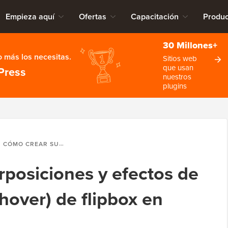
Empieza aquí
Ofertas
Capacitación
Produc
30 Millones+
 más los necesitas.
Sitios web
que usan
Press
nuestros
plugins
CÓMO CREAR SUPERPOSICIONES Y EFECTOS DE DESPLAZAMIENTO (HOVER) DE FLIPBOX EN WORDPRESS
posiciones y efectos de
hover) de flipbox en