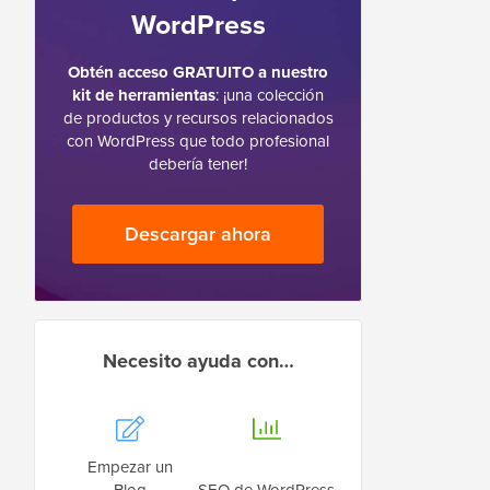
WordPress
Obtén acceso GRATUITO a nuestro
kit de herramientas
: ¡una colección
de productos y recursos relacionados
con WordPress que todo profesional
debería tener!
Descargar ahora
Necesito ayuda con…
Empezar un
Blog
SEO de WordPress