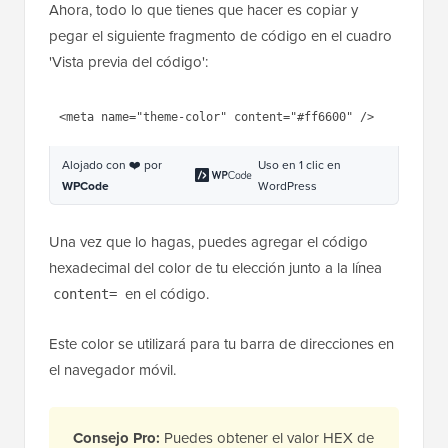
Ahora, todo lo que tienes que hacer es copiar y
pegar el siguiente fragmento de código en el cuadro
'Vista previa del código':
1
<
meta
name
=
"theme-color"
content
=
"#ff6600"
/>
Alojado con ❤️ por
Uso en 1 clic en
WPCode
WordPress
Una vez que lo hagas, puedes agregar el código
hexadecimal del color de tu elección junto a la línea
en el código.
content=
Este color se utilizará para tu barra de direcciones en
el navegador móvil.