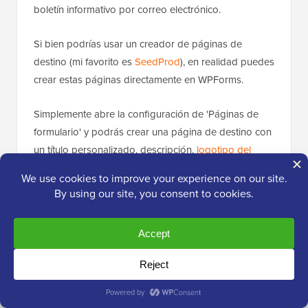
boletín informativo por correo electrónico.
Si bien podrías usar un creador de páginas de
destino (mi favorito es
SeedProd
), en realidad puedes
crear estas páginas directamente en WPForms.
Simplemente abre la configuración de 'Páginas de
formulario' y podrás crear una página de destino con
un título personalizado, descripción,
logotipo del
encabezado
y texto del pie de página. También
puedes cambiar el color de fondo, elegir entre
diferentes diseños de página y ocultar la marca
WPForms.