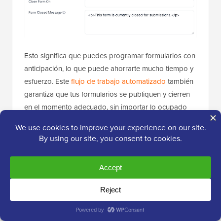
Esto significa que puedes programar formularios con
anticipación, lo que puede ahorrarte mucho tiempo y
esfuerzo. Este
flujo de trabajo automatizado
también
garantiza que tus formularios se publiquen y cierren
en el momento adecuado, sin importar lo ocupado
que estés.
Para otros formularios, es posible que solo aceptes
un cierto número de envíos. Por ejemplo, si solo
tuviera 10 lugares disponibles en mi próximo
curso en
línea
, querría cerrar el formulario después de recibir
10 envíos.
Con Formidable Forms, puedes agregar fácilmente