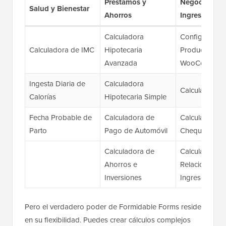
Préstamos y
Negocios e
Salud y Bienestar
Ahorros
Ingresos
Calculadora
Configurador
Calculadora de IMC
Hipotecaria
Productos
Avanzada
WooCommer
Ingesta Diaria de
Calculadora
Calculadora 
Calorías
Hipotecaria Simple
Fecha Probable de
Calculadora de
Calculadora 
Parto
Pago de Automóvil
Cheque de P
Calculadora de
Calculadora 
Ahorros e
Relación Deu
Inversiones
Ingresos
Pero el verdadero poder de Formidable Forms reside
en su flexibilidad. Puedes crear cálculos complejos