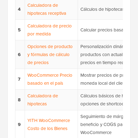
Calculadora de
4
Cálculos de hipotecas
hipotecas receptiva
Calculadora de precio
5
Calcular precios basados e
por medida
Opciones de producto
Personalización dinámica de
6
y fórmulas de cálculo
productos con actualizacion
de precios
precios en tiempo real
WooCommerce Precio
Mostrar precios de producto
7
basado en el país
moneda local del cliente
Calculadora de
Cálculos básicos de hipotec
8
hipotecas
opciones de shortcode y wi
Seguimiento de márgenes d
YITH WooCommerce
9
beneficio y COGS para prod
Costo de los Bienes
WooCommerce