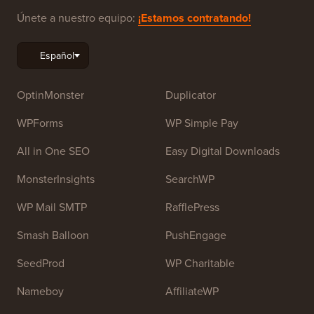
Únete a nuestro equipo:
¡Estamos contratando!
OptinMonster
Duplicator
WPForms
WP Simple Pay
All in One SEO
Easy Digital Downloads
MonsterInsights
SearchWP
WP Mail SMTP
RafflePress
Smash Balloon
PushEngage
SeedProd
WP Charitable
Nameboy
AffiliateWP