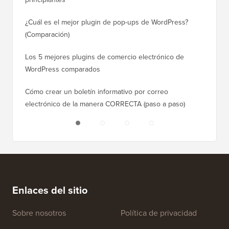
¿Cuál es el mejor plugin de pop-ups de WordPress?
Cómo ca
(Comparación)
a paso)
Los 5 mejores plugins de comercio electrónico de
Cómo m
WordPress comparados
correct
Cómo crear un boletín informativo por correo
Cómo mo
electrónico de la manera CORRECTA (paso a paso)
tiempo 
Enlaces del sitio
Sobre nosotros
Política de privacidad