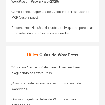
WordPress – Paso a Paso (2026)
Cómo conectar agentes de IA con WordPress usando
MCP (paso a paso)
Presentamos HelpJet: el chatbot de IA que responde las
preguntas de sus clientes en segundos
Útiles
Guías de WordPress
30 formas "probadas" de ganar dinero en línea
Cómo mo
blogueando con WordPress
a WordP
¿Cuánto cuesta realmente crear un sitio web de
Cómo m
WordPress?
dominio
Grabación gratuita: Taller de WordPress para
Cómo ca
principiantes
posicio