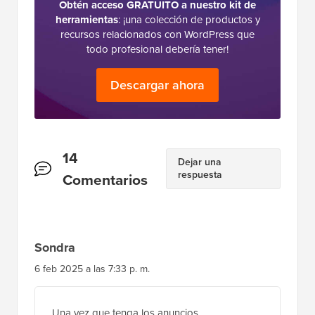
Obtén acceso GRATUITO a nuestro kit de
herramientas
: ¡una colección de productos y
recursos relacionados con WordPress que
todo profesional debería tener!
Descargar ahora
Interacciones
14
Dejar una
respuesta
del
Comentarios
lector
Sondra
6 feb 2025 a las 7:33 p. m.
Una vez que tenga los anuncios