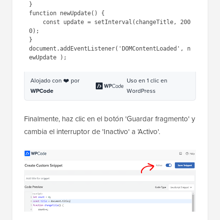
2
const title = document.title;
3
function
changeTitle() {
4
count++;
5
var
newTitle = 
'('
+ count + 
') '
+ title;
6
document.title = newTitle;
7
}
8
function
newUpdate() {
9
const update = 
setInterval(changeTitle, 2000);
1
}
0
1
document.addEventListener(
'DOMCo
1
ntentLoaded'
, newUpdate );
Alojado con ❤️ por
Uso en 1 clic en
WPCode
WordPress
Finalmente, haz clic en el botón 'Guardar fragmento' y
cambia el interruptor de 'Inactivo' a 'Activo'.