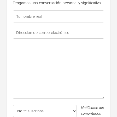
Deja una respuesta
Gracias por elegir dejar un comentario. Ten en cuenta
que todos los comentarios se moderan de acuerdo
con nuestra
política de comentarios
, y tu dirección de
correo electrónico NO se publicará. Por favor, NO
uses palabras clave en el campo del nombre.
Tengamos una conversación personal y significativa.