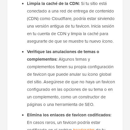
Borra la caché de tu navegador y la caché
del sitio:
Los navegadores tienden a
almacenar las imágenes de favicon de forma
agresiva. Intenta borrar la
caché de tu
navegador
o actualizar la página con
Ctrl + F5
(Windows) o Command + Shift + R (Mac).
Limpia la caché de la CDN:
Si tu sitio está
conectado a una red de entrega de contenido
(CDN) como Cloudflare, podría estar sirviendo
una versión antigua de tu favicon. Inicia sesión
en tu cuenta de CDN y limpia la caché para
asegurarte de que se muestre tu nuevo ícono.
Verifique las anulaciones de temas o
complementos:
Algunos temas y
complementos tienen su propia configuración
de favicon que puede anular su ícono global
del sitio. Asegúrese de que no haya un favicon