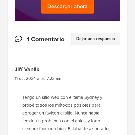
definitivo para WordPress
Obtén acceso GRATUITO a nuestro kit de
herramientas
: ¡una colección de productos y
recursos relacionados con WordPress que
todo profesional debería tener!
Descargar ahora
Interacciones
1 Comentario
Dejar una respuesta
del
lector
Jiří Vaněk
11 oct 2024 a las 7:22 am