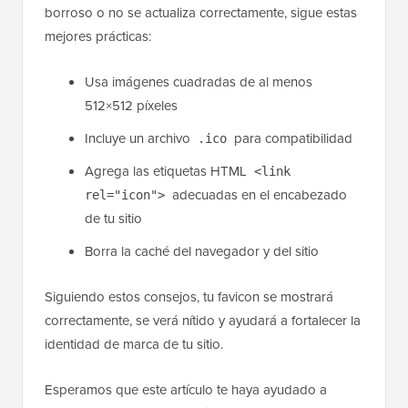
mi favicon se muestre correctamente en todos los
dispositivos?
Usar el formato y tamaño de favicon correctos ayuda
a asegurar que se muestre adecuadamente en todos
los dispositivos y navegadores. Si tu favicon se ve
borroso o no se actualiza correctamente, sigue estas
mejores prácticas:
Usa imágenes cuadradas de al menos
512×512 píxeles
Incluye un archivo
para compatibilidad
.ico
Agrega las etiquetas HTML
<link
adecuadas en el encabezado
rel="icon">
de tu sitio
Borra la caché del navegador y del sitio