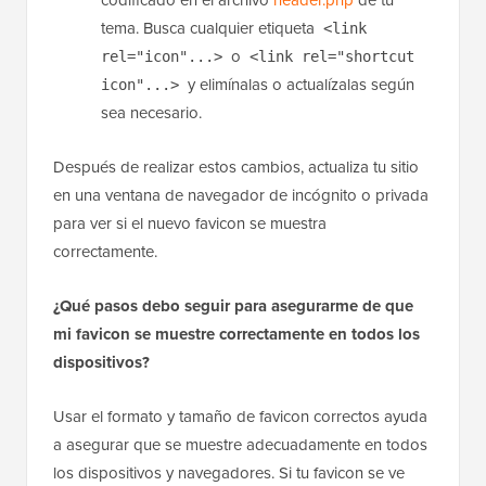
configurado en las opciones de su tema o en
un complemento, como un constructor de
páginas o una herramienta de SEO.
Elimina los enlaces de favicon codificados:
En casos raros, un favicon podría estar
codificado en el archivo
header.php
de tu
tema. Busca cualquier etiqueta
<link
o
rel="icon"...>
<link rel="shortcut
y elimínalas o actualízalas según
icon"...>
sea necesario.
Después de realizar estos cambios, actualiza tu sitio
en una ventana de navegador de incógnito o privada
para ver si el nuevo favicon se muestra
correctamente.
¿Qué pasos debo seguir para asegurarme de que