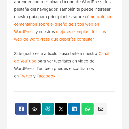
Siguiendo estos consejos, tu favicon se mostrará
correctamente, se verá nítido y ayudará a fortalecer la
identidad de marca de tu sitio.
Esperamos que este artículo te haya ayudado a
aprender cómo eliminar el ícono de WordPress de la
pestaña del navegador. También te puede interesar
nuestra guía para principiantes sobre
cómo obtener
comentarios sobre el diseño de sitios web en
WordPress
y nuestros
mejores ejemplos de sitios
web de WordPress que deberías consultar.
Si te gustó este artículo, suscríbete a nuestro
Canal
de YouTube
para ver tutoriales en video de
WordPress. También puedes encontrarnos
en
Twitter
y
Facebook
.