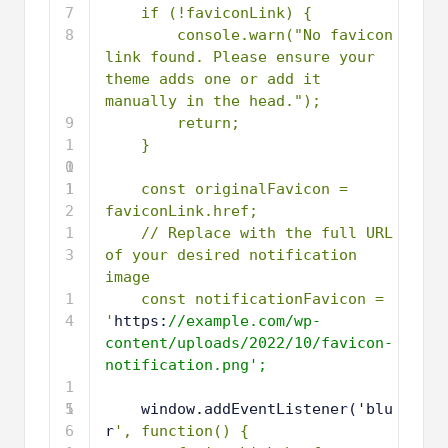
7
if (!faviconLink) {
8
console.warn("No favicon 
link found. Please ensure your 
theme adds one or add it 
manually in the head.");
9
return;
1
}
0
1
1
1
const originalFavicon = 
2
faviconLink.href;
1
// Replace with the full URL 
3
of your desired notification 
image
1
const notificationFavicon = 
4
'
https:
//example.com/wp-
content/uploads/2022/10/favicon-
notification.png';
1
5
1
window.addEventListener('blu
6
r
', function() {