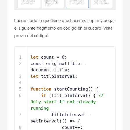
Luego, todo lo que tiene que hacer es copiar y pegar
el siguiente fragmento de código en el cuadro ‘Vista
previa del código’:
1
let
count = 0;
2
const originalTitle = 
document.title;
3
let
titleInterval;
4
5
function
startCounting() {
6
if
(!titleInterval) { 
// 
Only start if not already 
running
7
titleInterval = 
setInterval(() => {
8
count++;