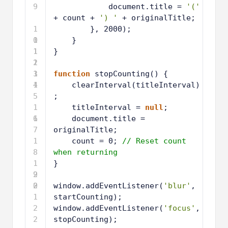
9
document.title = 
'('
+ count + 
') '
+ originalTitle;
1
}, 2000);
0
1
}
1
1
}
2
1
3
1
function
stopCounting() {
4
1
clearInterval(titleInterval)
5
;
1
titleInterval = 
null
;
6
1
document.title = 
7
originalTitle;
1
count = 0; 
// Reset count 
8
when returning
1
}
9
2
0
2
window.addEventListener(
'blur'
, 
1
startCounting);
2
window.addEventListener(
'focus'
, 
2
stopCounting);