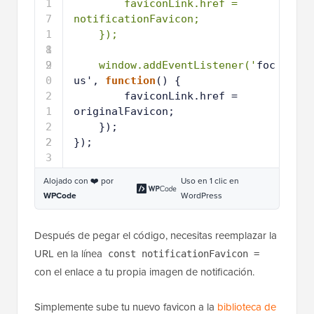
1
faviconLink.href = 
7
notificationFavicon;
1
});
8
1
9
2
window.addEventListener('
foc
0
us', 
function
() {
2
faviconLink.href = 
1
originalFavicon;
2
});
2
2
});
3
Alojado con ❤️ por
Uso en 1 clic en
WPCode
WordPress
Después de pegar el código, necesitas reemplazar la
URL en la línea
const notificationFavicon =
con el enlace a tu propia imagen de notificación.
Simplemente sube tu nuevo favicon a la
biblioteca de