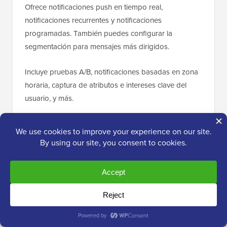
Ofrece notificaciones push en tiempo real,
notificaciones recurrentes y notificaciones
programadas. También puedes configurar la
segmentación para mensajes más dirigidos.
Incluye pruebas A/B, notificaciones basadas en zona
horaria, captura de atributos e intereses clave del
usuario, y más.
Tu aviso inicial de push puede aparecer cuando el
usuario se desplaza hacia abajo, después de un
cierto período de tiempo o después de hacer clic en
un botón. Esto puede ayudarte a aumentar el
porcentaje de visitantes del sitio que se registran para
recibir notificaciones push.
Si ya estás utilizando una herramienta de