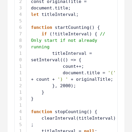
2
const originalTitle = 
document.title;
3
let
titleInterval;
4
5
function
startCounting() {
6
if
(!titleInterval) { 
// 
Only start if not already 
running
7
titleInterval = 
setInterval(() => {
8
count++;
9
document.title = 
'('
+ count + 
') '
+ originalTitle;
1
}, 2000);
0
1
}
1
1
}
2
1
3
1
function
stopCounting() {
4
1
clearInterval(titleInterval)
5
;
1
titleInterval = 
null
;