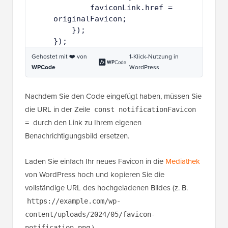
2
2
});
3
Gehostet mit ❤️ von
1-Klick-Nutzung in
WPCode
WordPress
Nachdem Sie den Code eingefügt haben, müssen Sie
die URL in der Zeile
const notificationFavicon
durch den Link zu Ihrem eigenen
=
Benachrichtigungsbild ersetzen.
Laden Sie einfach Ihr neues Favicon in die
Mediathek
von WordPress hoch und kopieren Sie die
vollständige URL des hochgeladenen Bildes (z. B.
https://example.com/wp-
content/uploads/2024/05/favicon-
).
notification.png