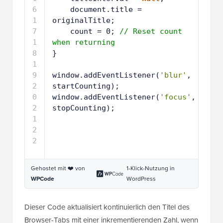
6
1
document.title = 
7
originalTitle;
1
count = 0; 
// Reset count 
8
when returning
1
}
9
2
0
2
window.addEventListener(
'blur'
, 
1
startCounting);
2
window.addEventListener(
'focus'
, 
2
stopCounting);
Gehostet mit ❤️ von
1-Klick-Nutzung in
WPCode
WordPress
Dieser Code aktualisiert kontinuierlich den Titel des
Browser-Tabs mit einer inkrementierenden Zahl, wenn
der Benutzer den Tab verlässt, und simuliert so
fortlaufende Aktivität.