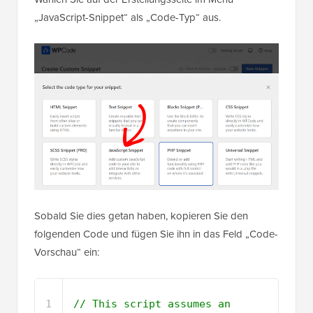
Sobald Sie dies getan haben, kopieren Sie den
folgenden Code und fügen Sie ihn in das Feld „Code-
Vorschau“ ein:
1
// This script assumes an 
existing favicon link in the 
head (e.g., from your theme).
2
// If your theme doesn't provide 