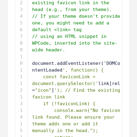
one, you might need to add a 
default <link> tag
3
// using an HTML snippet in 
WPCode, inserted into the site-
wide header.
4
5
document.addEventListener('DOMCo
ntentLoaded
', function() {
6
const faviconLink = 
document.querySelector('
link[rel
=
"icon"
]
'); // Find the existing 
favicon link
7
if (!faviconLink) {
8
console.warn("No favicon 
link found. Please ensure your 
theme adds one or add it 
manually in the head.");
9
return;
1
}
0
1