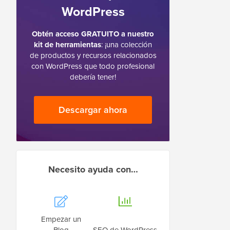
WordPress
Obtén acceso GRATUITO a nuestro
kit de herramientas
: ¡una colección
de productos y recursos relacionados
con WordPress que todo profesional
debería tener!
Descargar ahora
Necesito ayuda con…
Empezar un
Blog
SEO de WordPress