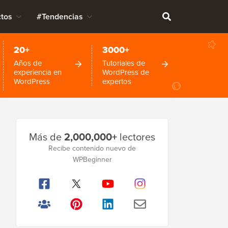
tos
#Tendencias
20+
3000+
Años de
Tutoriales de
experiencia en
WordPress de
WordPress
expertos
Barra
Más de
2,000,000+
lectores
lateral
Recibe contenido nuevo de
WPBeginner
principal