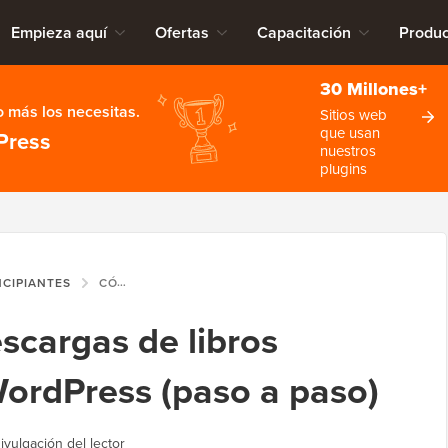
Empieza aquí
Ofertas
Capacitación
Produc
30 Millones+
 más los necesitas.
Sitios web
que usan
Press
nuestros
plugins
NCIPIANTES
CÓMO AGREGAR DESCARGAS DE LIBROS ELECTRÓNICOS EN WORDPRESS (PASO A PASO)
cargas de libros
WordPress (paso a paso)
ivulgación del lector