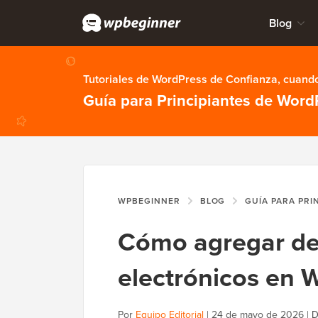
Blog
Tutoriales de WordPress de Confianza, cuando
Guía para Principiantes de Word
WPBEGINNER
BLOG
GUÍA PARA PRI
Cómo agregar des
electrónicos en 
Por
Equipo Editorial
|
24 de mayo de 2026
|
D