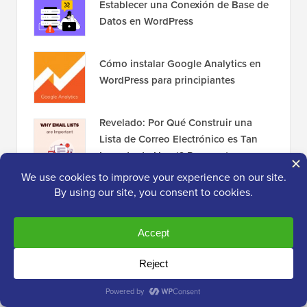
Establecer una Conexión de Base de
Datos en WordPress
Cómo instalar Google Analytics en
WordPress para principiantes
Revelado: Por Qué Construir una
Lista de Correo Electrónico es Tan
Importante Hoy (6 Razones)
13 cosas que DEBES hacer antes de
cambiar temas de WordPress
Divulgación:
Nuestro contenido es compatible con el
lector. Esto significa que si haces clic en algunos de