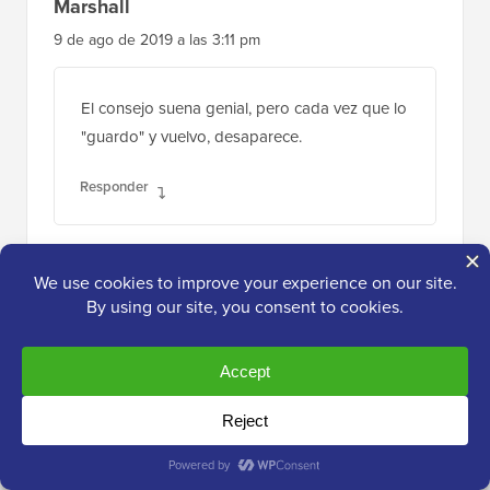
Marshall
9 de ago de 2019 a las 3:11 pm
El consejo suena genial, pero cada vez que lo
"guardo" y vuelvo, desaparece.
Responder
Soporte de WPBeginner
ADMINISTRADOR
12 de ago de 2019 a las 10:04 am
Es posible que desees intentar borrar la
caché de tu sitio para asegurarte de que
no estás viendo la versión en caché de la
página.