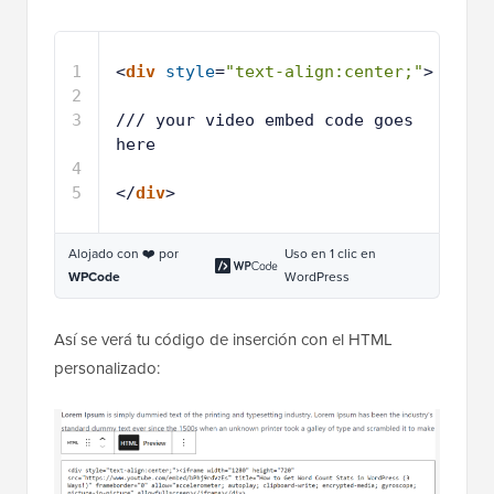
1
<
div
style
=
"text-align:center;"
>
2
3
/// your video embed code goes 
here
4
5
</
div
>
Alojado con ❤️ por
Uso en 1 clic en
WPCode
WordPress
Así se verá tu código de inserción con el HTML
personalizado: