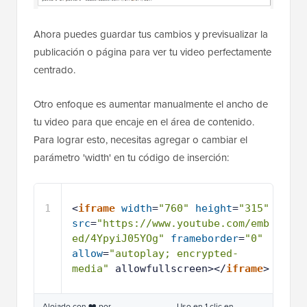
Ahora puedes guardar tus cambios y previsualizar la
publicación o página para ver tu video perfectamente
centrado.
Otro enfoque es aumentar manualmente el ancho de
tu video para que encaje en el área de contenido.
Para lograr esto, necesitas agregar o cambiar el
parámetro 'width' en tu código de inserción:
1
<
iframe
width
=
"760"
height
=
"315"
src
=
"https://www.youtube.com/emb
ed/4YpyiJ05YOg"
frameborder
=
"0"
allow
=
"autoplay; encrypted-
media"
allowfullscreen></
iframe
>
Alojado con ❤️ por
Uso en 1 clic en