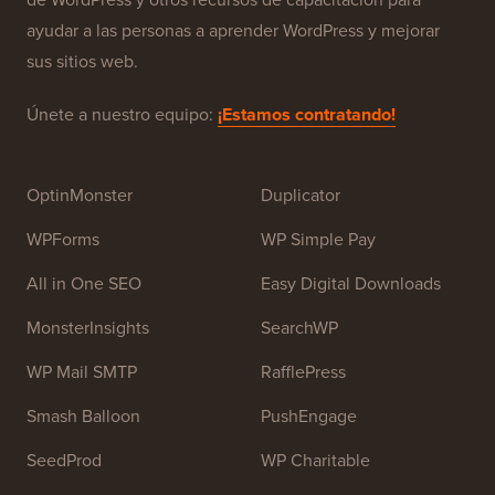
WPBeginner es un sitio de recursos gratuitos de
WordPress para principiantes. WPBeginner fue fundado
en julio de 2009 por
Syed Balkhi
. El objetivo principal
de este sitio es proporcionar tutoriales de alta calidad
de WordPress y otros recursos de capacitación para
ayudar a las personas a aprender WordPress y mejorar
sus sitios web.
Únete a nuestro equipo:
¡Estamos contratando!
OptinMonster
Duplicator
WPForms
WP Simple Pay
All in One SEO
Easy Digital Downloads