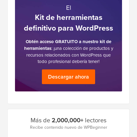
El
Kit de herramientas
definitivo para WordPress
Obtén acceso GRATUITO a nuestro kit de
herramientas
: ¡una colección de productos y
recursos relacionados con WordPress que
todo profesional debería tener!
Descargar ahora
Barra
Más de
2,000,000+
lectores
lateral
Recibe contenido nuevo de WPBeginner
principal