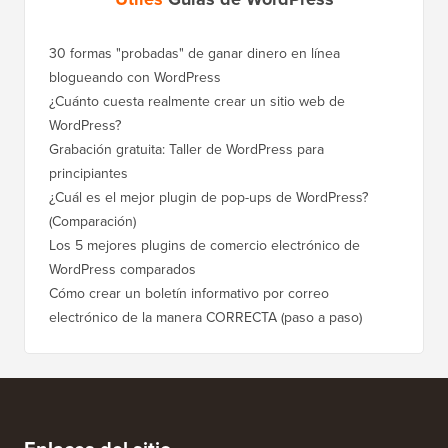
30 formas "probadas" de ganar dinero en línea
Cómo mo
blogueando con WordPress
a WordP
¿Cuánto cuesta realmente crear un sitio web de
Cómo m
WordPress?
dominio
Grabación gratuita: Taller de WordPress para
Cómo ca
principiantes
posicio
¿Cuál es el mejor plugin de pop-ups de WordPress?
Cómo ca
(Comparación)
a paso)
Los 5 mejores plugins de comercio electrónico de
Cómo m
WordPress comparados
correct
Cómo crear un boletín informativo por correo
Cómo mo
electrónico de la manera CORRECTA (paso a paso)
tiempo 