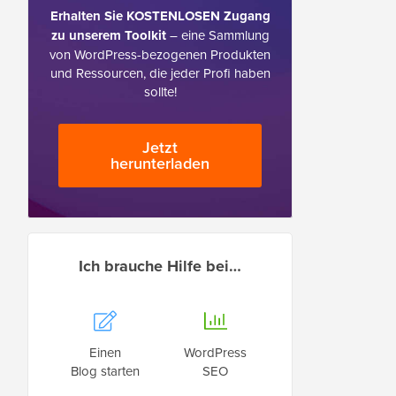
Erhalten Sie KOSTENLOSEN Zugang
zu unserem Toolkit
– eine Sammlung
von WordPress-bezogenen Produkten
und Ressourcen, die jeder Profi haben
sollte!
Jetzt
herunterladen
Ich brauche Hilfe bei…
Einen
WordPress
Blog starten
SEO