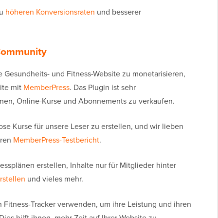
zu
höheren Konversionsraten
und besserer
-Community
e Gesundheits- und Fitness-Website zu monetarisieren,
eite mit
MemberPress
. Das Plugin ist sehr
Ihnen, Online-Kurse und Abonnements zu verkaufen.
se Kurse für unsere Leser zu erstellen, und wir lieben
eren
MemberPress-Testbericht
.
splänen erstellen, Inhalte nur für Mitglieder hinter
rstellen
und vieles mehr.
n Fitness-Tracker verwenden, um ihre Leistung und ihren
Dies hilft ihnen, mehr Zeit auf Ihrer Website zu