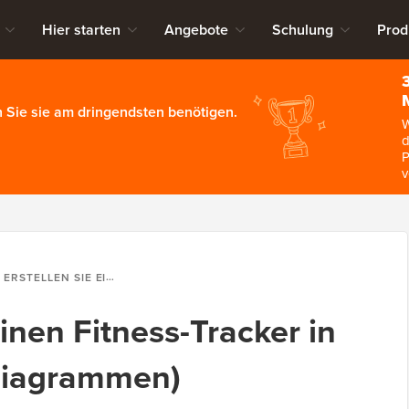
Hier starten
Angebote
Schulung
Prod
 Sie sie am dringendsten benötigen.
W
d
P
v
LEN SIE EINEN FITNESS-TRACKER IN WORDPRESS (MIT DIAGRAMMEN)
einen Fitness-Tracker in
Diagrammen)