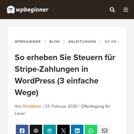
WPBEGINNER
BLOG
ANLEITUNGEN
SO ERHEBEN SIE STEUERN FÜR STRIPE-ZAHLUNGEN IN WORDPRESS (3 EINFACHE WEGE)
So erheben Sie Steuern für
Stripe-Zahlungen in
WordPress (3 einfache
Wege)
Von
Redaktion
|
23. Februar 2026
|
Offenlegung für
Leser