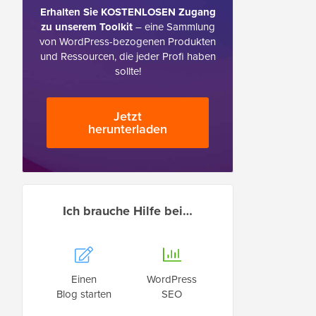
Erhalten Sie KOSTENLOSEN Zugang
zu unserem Toolkit
– eine Sammlung
von WordPress-bezogenen Produkten
und Ressourcen, die jeder Profi haben
sollte!
Jetzt
herunterladen
Ich brauche Hilfe bei…
Einen
WordPress
Blog starten
SEO