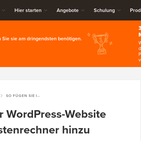
Hier starten
Angebote
Schulung
Prod
 Sie sie am dringendsten benötigen.
W
d
P
v
SO FÜGEN SIE IHRER WORDPRESS-WEBSITE EINEN VERSANDKOSTENRECHNER HINZU
er WordPress-Website
stenrechner hinzu