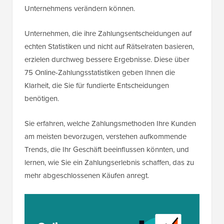
Unternehmens verändern können.
Unternehmen, die ihre Zahlungsentscheidungen auf
echten Statistiken und nicht auf Rätselraten basieren,
erzielen durchweg bessere Ergebnisse. Diese über
75 Online-Zahlungsstatistiken geben Ihnen die
Klarheit, die Sie für fundierte Entscheidungen
benötigen.
Sie erfahren, welche Zahlungsmethoden Ihre Kunden
am meisten bevorzugen, verstehen aufkommende
Trends, die Ihr Geschäft beeinflussen könnten, und
lernen, wie Sie ein Zahlungserlebnis schaffen, das zu
mehr abgeschlossenen Käufen anregt.