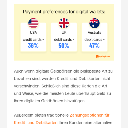
Auch wenn digitale Geldbörsen die beliebteste Art zu
bezahlen sind, werden Kredit- und Debitkarten nicht
verschwinden. Schließlich sind diese Karten die Art
und Weise, wie die meisten Leute überhaupt Geld zu
ihren digitalen Geldbörsen hinzufügen.
Außerdem bieten traditionelle
Zahlungsoptionen für
Kredit- und Debitkarten
Ihren Kunden eine alternative