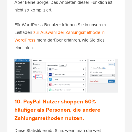
Aber keine Sorge. Das Anbieten dieser Funktion ist
nicht so kompliziert.
Für WordPress-Benutzer können Sie in unserem
Leitfaden
zur Auswahl der Zahlungsmethode in
WordPress
mehr darüber erfahren, wie Sie dies
einrichten.
10. PayPal-Nutzer shoppen 60%
häufiger als Personen, die andere
Zahlungsmethoden nutzen.
Diese Statistik ergibt Sinn, wenn man die weit