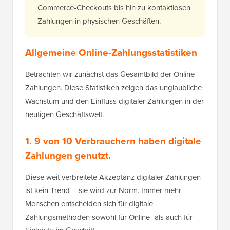
Commerce-Checkouts bis hin zu kontaktlosen
Zahlungen in physischen Geschäften.
Allgemeine Online-Zahlungsstatistiken
Betrachten wir zunächst das Gesamtbild der Online-
Zahlungen. Diese Statistiken zeigen das unglaubliche
Wachstum und den Einfluss digitaler Zahlungen in der
heutigen Geschäftswelt.
1. 9 von 10 Verbrauchern haben digitale
Zahlungen genutzt.
Diese weit verbreitete Akzeptanz digitaler Zahlungen
ist kein Trend – sie wird zur Norm. Immer mehr
Menschen entscheiden sich für digitale
Zahlungsmethoden sowohl für Online- als auch für