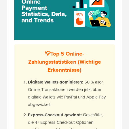
💡Top 5 Online-
Zahlungsstatistiken (Wichtige
Erkenntnisse)
Digitale Wallets dominieren:
50 % aller
Online-Transaktionen werden jetzt über
digitale Wallets wie PayPal und Apple Pay
abgewickelt.
Express-Checkout gewinnt:
Geschäfte,
die 4+ Express-Checkout-Optionen