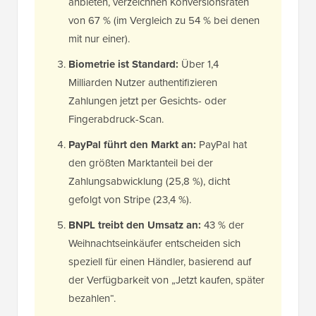
anbieten, verzeichnen Konversionsraten
von 67 % (im Vergleich zu 54 % bei denen
mit nur einer).
Biometrie ist Standard:
Über 1,4
Milliarden Nutzer authentifizieren
Zahlungen jetzt per Gesichts- oder
Fingerabdruck-Scan.
PayPal führt den Markt an:
PayPal hat
den größten Marktanteil bei der
Zahlungsabwicklung (25,8 %), dicht
gefolgt von Stripe (23,4 %).
BNPL treibt den Umsatz an:
43 % der
Weihnachtseinkäufer entscheiden sich
speziell für einen Händler, basierend auf
der Verfügbarkeit von „Jetzt kaufen, später
bezahlen“.