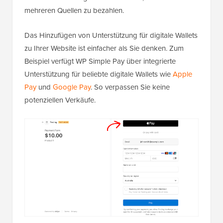
mehreren Quellen zu bezahlen.
Das Hinzufügen von Unterstützung für digitale Wallets
zu Ihrer Website ist einfacher als Sie denken. Zum
Beispiel verfügt WP Simple Pay über integrierte
Unterstützung für beliebte digitale Wallets wie
Apple
Pay
und
Google Pay
. So verpassen Sie keine
potenziellen Verkäufe.