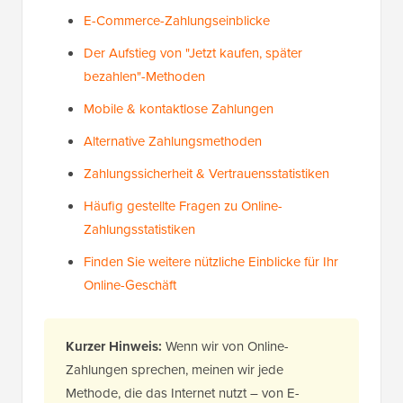
E-Commerce-Zahlungseinblicke
Der Aufstieg von "Jetzt kaufen, später
bezahlen"-Methoden
Mobile & kontaktlose Zahlungen
Alternative Zahlungsmethoden
Zahlungssicherheit & Vertrauensstatistiken
Häufig gestellte Fragen zu Online-
Zahlungsstatistiken
Finden Sie weitere nützliche Einblicke für Ihr
Online-Geschäft
Kurzer Hinweis:
Wenn wir von Online-
Zahlungen sprechen, meinen wir jede
Methode, die das Internet nutzt – von E-