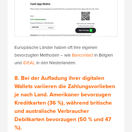
Europäische Länder haben oft ihre eigenen
bevorzugten Methoden – wie
Bancontact
in Belgien
und
iDEAL
in den Niederlanden.
8. Bei der Aufladung ihrer digitalen
Wallets variieren die Zahlungsvorlieben
je nach Land. Amerikaner bevorzugen
Kreditkarten (36 %), während britische
und australische Verbraucher
Debitkarten bevorzugen (50 % und 47
%).