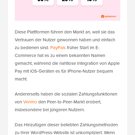
Diese Plattformen führen den Markt an, weil sie das
Vertrauen der Nutzer gewonnen haben und einfach
zu bedienen sind.
PayPals
früher Start im E-
Commerce hat es zu einem bekannten Namen
gemacht, während die nahtlose Integration von Apple
Pay mit iOS-Geräten es für iPhone-Nutzer bequem
macht.
Andererseits haben die sozialen Zahlungsfunktionen
von
Venmo
den Peer-to-Peer-Markt erobert,
insbesondere bei jüngeren Nutzern.
Das Hinzufügen dieser beliebten Zahlungsmethoden
zu Ihrer WordPress-Website ist unkompliziert. Wenn