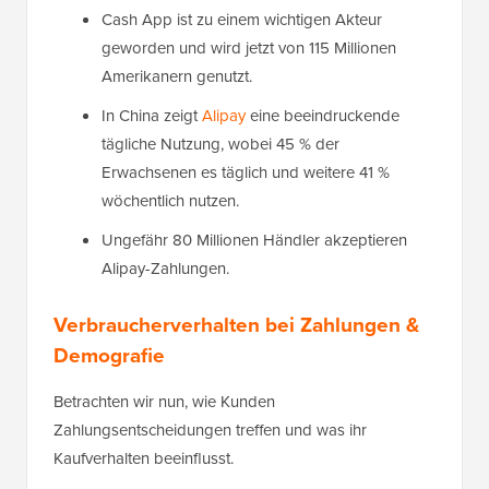
Cash App ist zu einem wichtigen Akteur
geworden und wird jetzt von 115 Millionen
Amerikanern genutzt.
In China zeigt
Alipay
eine beeindruckende
tägliche Nutzung, wobei 45 % der
Erwachsenen es täglich und weitere 41 %
wöchentlich nutzen.
Ungefähr 80 Millionen Händler akzeptieren
Alipay-Zahlungen.
Verbraucherverhalten bei Zahlungen &
Demografie
Betrachten wir nun, wie Kunden
Zahlungsentscheidungen treffen und was ihr
Kaufverhalten beeinflusst.