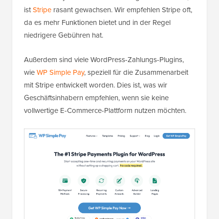
ist
Stripe
rasant gewachsen. Wir empfehlen Stripe oft,
da es mehr Funktionen bietet und in der Regel
niedrigere Gebühren hat.
Außerdem sind viele WordPress-Zahlungs-Plugins,
wie
WP Simple Pay
, speziell für die Zusammenarbeit
mit Stripe entwickelt worden. Dies ist, was wir
Geschäftsinhabern empfehlen, wenn sie keine
vollwertige E-Commerce-Plattform nutzen möchten.