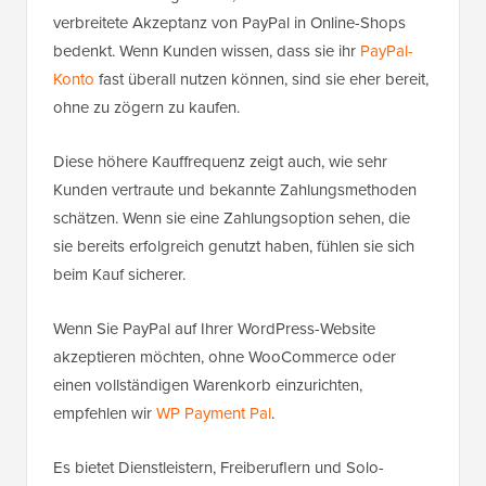
verbreitete Akzeptanz von PayPal in Online-Shops
bedenkt. Wenn Kunden wissen, dass sie ihr
PayPal-
Konto
fast überall nutzen können, sind sie eher bereit,
ohne zu zögern zu kaufen.
Diese höhere Kauffrequenz zeigt auch, wie sehr
Kunden vertraute und bekannte Zahlungsmethoden
schätzen. Wenn sie eine Zahlungsoption sehen, die
sie bereits erfolgreich genutzt haben, fühlen sie sich
beim Kauf sicherer.
Wenn Sie PayPal auf Ihrer WordPress-Website
akzeptieren möchten, ohne WooCommerce oder
einen vollständigen Warenkorb einzurichten,
empfehlen wir
WP Payment Pal
.
Es bietet Dienstleistern, Freiberuflern und Solo-