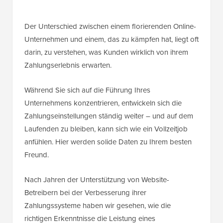
Der Unterschied zwischen einem florierenden Online-
Unternehmen und einem, das zu kämpfen hat, liegt oft
darin, zu verstehen, was Kunden wirklich von ihrem
Zahlungserlebnis erwarten.
Während Sie sich auf die Führung Ihres
Unternehmens konzentrieren, entwickeln sich die
Zahlungseinstellungen ständig weiter – und auf dem
Laufenden zu bleiben, kann sich wie ein Vollzeitjob
anfühlen. Hier werden solide Daten zu Ihrem besten
Freund.
Nach Jahren der Unterstützung von Website-
Betreibern bei der Verbesserung ihrer
Zahlungssysteme haben wir gesehen, wie die
richtigen Erkenntnisse die Leistung eines