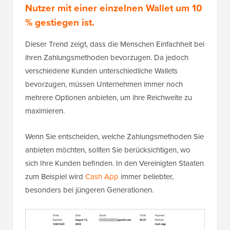
Nutzer mit einer einzelnen Wallet um 10
% gestiegen ist.
Dieser Trend zeigt, dass die Menschen Einfachheit bei
ihren Zahlungsmethoden bevorzugen. Da jedoch
verschiedene Kunden unterschiedliche Wallets
bevorzugen, müssen Unternehmen immer noch
mehrere Optionen anbieten, um ihre Reichweite zu
maximieren.
Wenn Sie entscheiden, welche Zahlungsmethoden Sie
anbieten möchten, sollten Sie berücksichtigen, wo
sich Ihre Kunden befinden. In den Vereinigten Staaten
zum Beispiel wird
Cash App
immer beliebter,
besonders bei jüngeren Generationen.