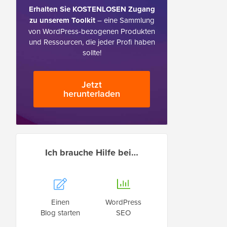
Erhalten Sie KOSTENLOSEN Zugang
zu unserem Toolkit
– eine Sammlung
von WordPress-bezogenen Produkten
und Ressourcen, die jeder Profi haben
sollte!
Jetzt
herunterladen
Ich brauche Hilfe bei…
Einen
WordPress
Blog starten
SEO