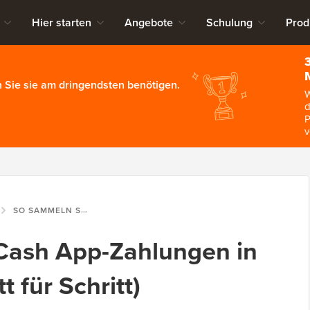
Hier starten
Angebote
Schulung
Prod
 Sie sie am dringendsten benötigen.
W
d
P
v
SO SAMMELN SIE CASH APP-ZAHLUNGEN IN WORDPRESS (SCHRITT FÜR SCHRITT)
Cash App-Zahlungen in
 für Schritt)