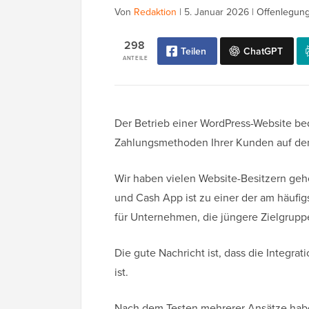
Von
Redaktion
|
5. Januar 2026
|
Offenlegung
298
Teilen
ChatGPT
ANTEILE
Der Betrieb einer WordPress-Website be
Zahlungsmethoden Ihrer Kunden auf de
Wir haben vielen Website-Besitzern ge
und Cash App ist zu einer der am häuf
für Unternehmen, die jüngere Zielgrup
Die gute Nachricht ist, dass die Integr
ist.
Nach dem Testen mehrerer Ansätze haben 