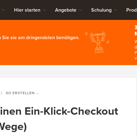
Hier starten
Angebote
Schulung
Prod
 Sie sie am dringendsten benötigen.
W
d
P
v
SO ERSTELLEN SIE EINEN EIN-KLICK-CHECKOUT IN WORDPRESS (5 WEGE)
einen Ein-Klick-Checkout
Wege)