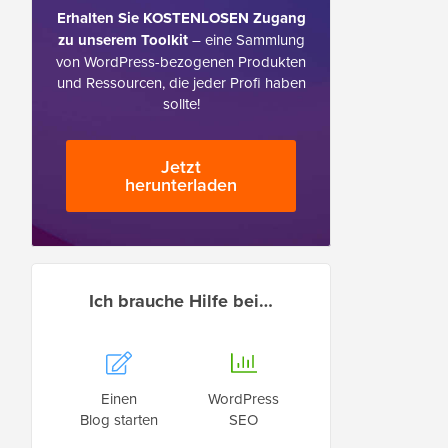
Erhalten Sie KOSTENLOSEN Zugang
zu unserem Toolkit
– eine Sammlung
von WordPress-bezogenen Produkten
und Ressourcen, die jeder Profi haben
sollte!
Jetzt
herunterladen
Ich brauche Hilfe bei…
Einen
WordPress
Blog starten
SEO