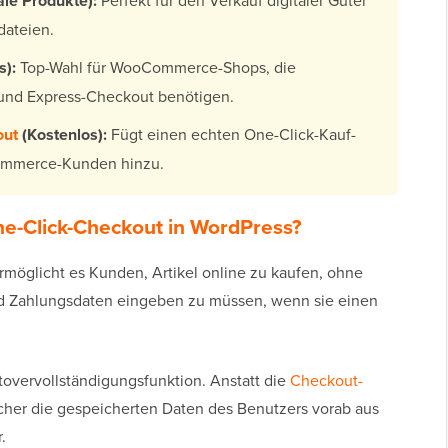
ale Produkte):
Perfekt für den Verkauf digitaler Güter
dateien.
):
Top-Wahl für WooCommerce-Shops, die
 und Express-Checkout benötigen.
out
(Kostenlos):
Fügt einen echten One-Click-Kauf-
ommerce-Kunden hinzu.
e-Click-Checkout in WordPress?
rmöglicht es Kunden, Artikel online zu kaufen, ohne
nd Zahlungsdaten eingeben zu müssen, wenn sie einen
utovervollständigungsfunktion. Anstatt die
Checkout-
icher die gespeicherten Daten des Benutzers vorab aus
.