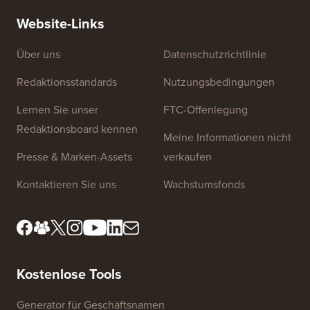
RICHTIGE Weise (Schritt für Schritt)
einen n
Website-Links
Über uns
Datenschutzrichtlinie
Redaktionsstandards
Nutzungsbedingungen
Lernen Sie unser
FTC-Offenlegung
Redaktionsboard kennen
Meine Informationen nicht
Presse & Marken-Assets
verkaufen
Kontaktieren Sie uns
Wachstumsfonds