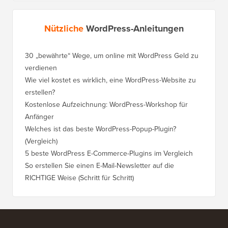
Nützliche
WordPress-Anleitungen
30 „bewährte“ Wege, um online mit WordPress Geld zu
So vers
verdienen
WordPre
Wie viel kostet es wirklich, eine WordPress-Website zu
So vers
erstellen?
Domain,
Kostenlose Aufzeichnung: WordPress-Workshop für
Wechsel
Anfänger
Ranking
Welches ist das beste WordPress-Popup-Plugin?
So wech
(Vergleich)
für Schri
5 beste WordPress E-Commerce-Plugins im Vergleich
So wech
So erstellen Sie einen E-Mail-Newsletter auf die
So vers