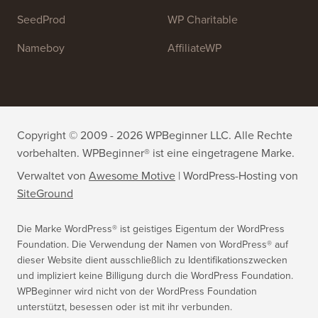
WPForms
WP Simple Pay
All in One SEO
Easy Digital Downloads
MonsterInsights
SearchWP
WP Mail SMTP
RafflePress
Smash Balloon
PushEngage
SeedProd
WP Charitable
Nameboy
AffiliateWP
Copyright © 2009 - 2026 WPBeginner LLC. Alle Rechte
vorbehalten. WPBeginner® ist eine eingetragene Marke.
Verwaltet von
Awesome Motive
|
WordPress-Hosting
von