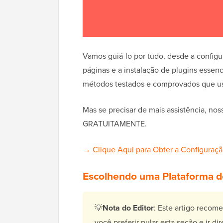
Vamos guiá-lo por tudo, desde a configu
páginas e a instalação de plugins essen
métodos testados e comprovados que usa
Mas se precisar de mais assistência, no
GRATUITAMENTE.
→ Clique Aqui para Obter a Configuraçã
Escolhendo uma Plataforma d
💡
Nota do Editor
: Este artigo recom
você preferir pular esta seção e ir d