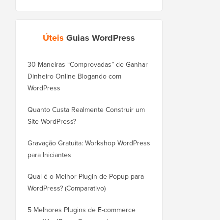
Úteis
Guias WordPress
30 Maneiras “Comprovadas” de Ganhar
Como Mover seu Blog
Dinheiro Online Blogando com
WordPress.com para o
WordPress
Corretamente
Quanto Custa Realmente Construir um
Como Mover o WordPr
Site WordPress?
Novo Domínio Corret
Perder SEO
Gravação Gratuita: Workshop WordPress
para Iniciantes
Como Mudar do Blogge
WordPress Sem Perder
Qual é o Melhor Plugin de Popup para
WordPress? (Comparativo)
Como Mudar do Wix pa
Corretamente (Passo a
5 Melhores Plugins de E-commerce