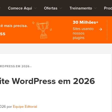
Comece Aqui
Ofertas
Treinamento
Pro
30 Milhões+
cê mais precisa.
Sites usando
ess
nossos
plugins
 2026 (GUIA DEFINITIVO)
ite WordPress em 2026
2026
por
Equipe Editorial