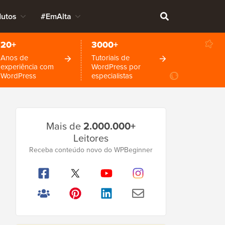
dutos
#EmAlta
20+
3000+
Anos de
Tutoriais de
experiência com
WordPress por
WordPress
especialistas
Barra
Mais de
2.000.000+
Lateral
Leitores
Principal
Receba conteúdo novo do WPBeginner