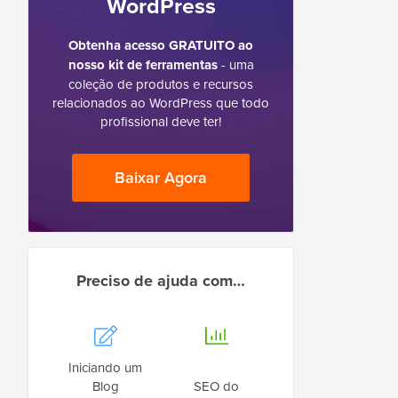
WordPress
Obtenha acesso GRATUITO ao
nosso kit de ferramentas
- uma
coleção de produtos e recursos
relacionados ao WordPress que todo
profissional deve ter!
Baixar Agora
Preciso de ajuda com…
Iniciando um
Blog
SEO do