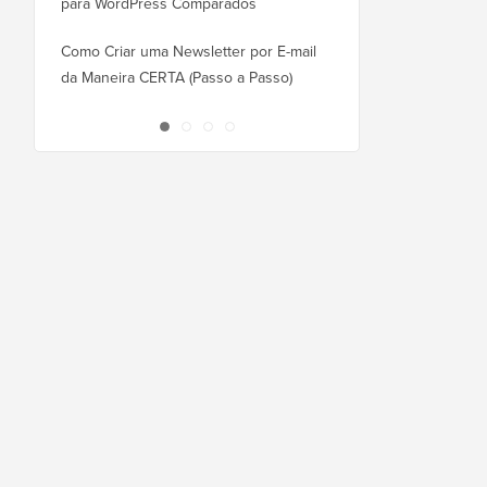
para WordPress Comparados
Como Mudar do Square
WordPress Corretamen
Como Criar uma Newsletter por E-mail
da Maneira CERTA (Passo a Passo)
Como Mover o WordPr
Novo Host ou Servidor