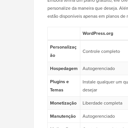
Embora tenha um plano gratuito, ele ofe
personalize da maneira que deseja. Além
estão disponíveis apenas em planos de ní
WordPress.org
Personalizaç
Controle completo
ão
Hospedagem
Autogerenciado
Plugins e
Instale qualquer um q
Temas
desejar
Monetização
Liberdade completa
Manutenção
Autogerenciado