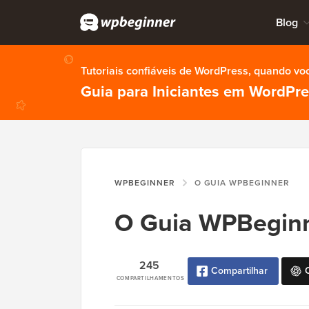
Blog
Tutoriais confiáveis de WordPress, quando vo
Guia para Iniciantes em WordPr
WPBEGINNER
O GUIA WPBEGINNER
O Guia WPBegin
245
Compartilhar
COMPARTILHAMENTOS