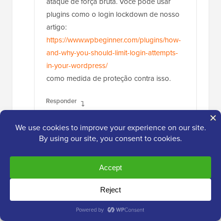
ataque de força bruta. Você pode usar
plugins como o login lockdown de nosso
artigo:
https://www.wpbeginner.com/plugins/how-
and-why-you-should-limit-login-attempts-
in-your-wordpress/
como medida de proteção contra isso.
Responder
Naomi
12 de mar de 2019 às 10:45
Obrigado! Na verdade, acabei de
encontrar esse site há alguns minutos.