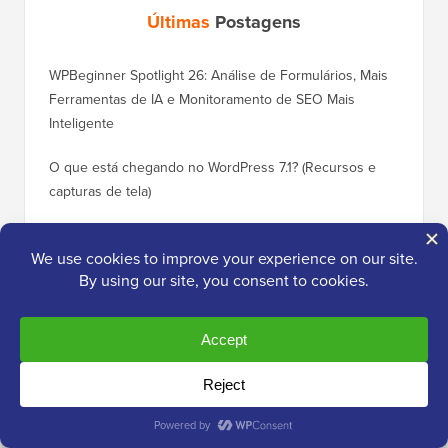
Últimas
Postagens
WPBeginner Spotlight 26: Análise de Formulários, Mais
Ferramentas de IA e Monitoramento de SEO Mais
Inteligente
O que está chegando no WordPress 7.1? (Recursos e
capturas de tela)
Guia Definitivo de Proteção Contra Spam no WordPress
– Passo a Passo (2026)
Como conectar agentes de IA com o WordPress usando
MCP (passo a passo)
Apresentando o HelpJet: O Chatbot de IA que
Responde às Perguntas dos Seus Clientes em
Segundos