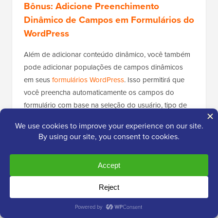
Bônus: Adicione Preenchimento
Dinâmico de Campos em Formulários do
WordPress
Além de adicionar conteúdo dinâmico, você também
pode adicionar populações de campos dinâmicos
em seus
formulários WordPress
. Isso permitirá que
você preencha automaticamente os campos do
formulário com base na seleção do usuário, tipo de
formulário, strings de consulta ou lógica condicional.
Por exemplo, se você tem uma
loja WooCommerce
,
então você pode adicionar um formulário onde o
campo do produto é preenchido dinamicamente
usando os produtos existentes na loja.
Isso pode reduzir erros de entrada de dados,
melhorar a experiência do usuário e otimizar o fluxo