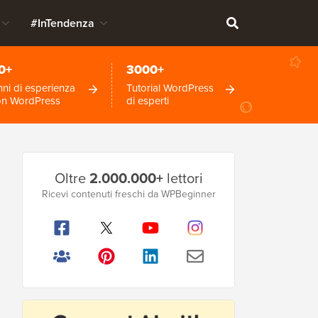
#InTendenza
0+
3000+
ni di esperienza
Tutorial WordPress
on WordPress
di esperti
Barra
Oltre
2.000.000+
lettori
laterale
Ricevi contenuti freschi da WPBeginner
principale