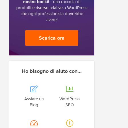
nostro toolkit
- una raccolta di
prodotti e risorse relative a WordPress
che ogni professionista dovrebbe
avere!
Scarica ora
Ho bisogno di aiuto con...
Avviare un
WordPress
Blog
SEO