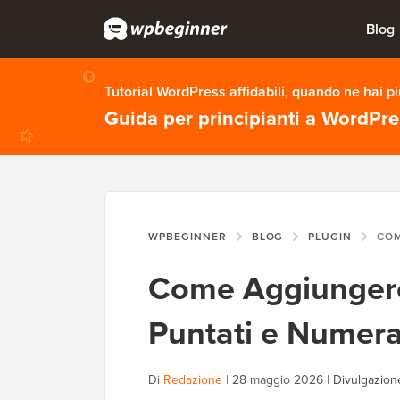
Blog
Tutorial WordPress affidabili, quando ne hai p
Guida per principianti a WordPr
WPBEGINNER
BLOG
PLUGIN
COME AGGIUNG
Come Aggiungere
Puntati e Numera
Di
Redazione
|
28 maggio 2026
|
Divulgazione