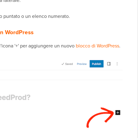
 laterale.
co puntato o un elenco numerato.
in WordPress
ll'icona '+' per aggiungere un nuovo
blocco di WordPress
.