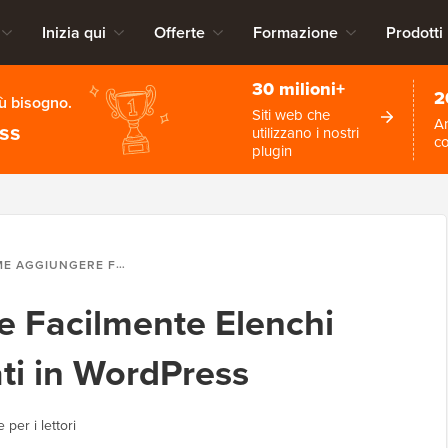
Inizia qui
Offerte
Formazione
Prodotti
30 milioni+
2
iù bisogno.
Siti web che
An
ess
utilizzano i nostri
c
plugin
ERE FACILMENTE ELENCHI PUNTATI E NUMERATI IN WORDPRESS
 Facilmente Elenchi
ti in WordPress
 per i lettori