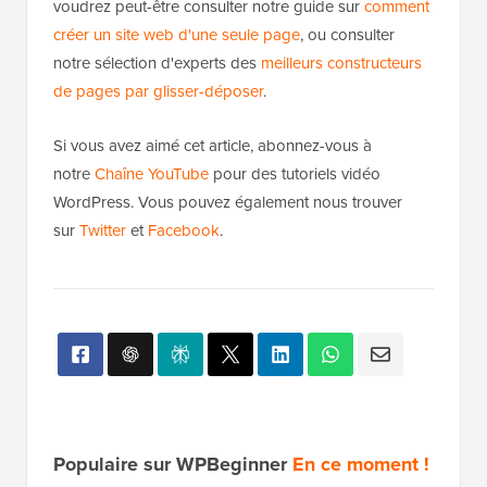
Assurez-vous de remplacer /votre-sous-repertoire/
par le nom réel de votre sous-répertoire.
Nous espérons que cet article vous a aidé à installer
WordPress dans un sous-répertoire. Ensuite, vous
voudrez peut-être consulter notre guide sur
comment
créer un site web d'une seule page
, ou consulter
notre sélection d'experts des
meilleurs constructeurs
de pages par glisser-déposer
.
Si vous avez aimé cet article, abonnez-vous à
notre
Chaîne YouTube
pour des tutoriels vidéo
WordPress. Vous pouvez également nous trouver
sur
Twitter
et
Facebook
.