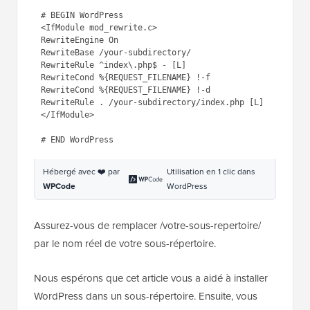
1
# BEGIN WordPress
2
<IfModule mod_rewrite.c>
3
RewriteEngine On
4
RewriteBase /your-subdirectory/
5
RewriteRule ^index\.php$ - [L]
6
RewriteCond %{REQUEST_FILENAME} 
!-f
7
RewriteCond %{REQUEST_FILENAME} 
!-d
8
RewriteRule . /your-
subdirectory/index.php [L]
9
</IfModule>
1
0
1
# 
END
WordPress
1
Hébergé avec ❤️ par
Utilisation en 1 clic dans
WPCode
WordPress