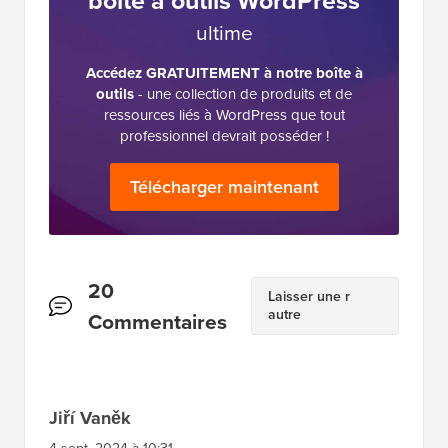
boîte à outils WordPress
ultime
Accédez GRATUITEMENT à notre boîte à
outils
- une collection de produits et de
ressources liés à WordPress que tout
professionnel devrait posséder !
Télécharger maintenant
Interactions
20
Laisser une r
autre
des
Commentaires
lecteurs
Jiří Vaněk