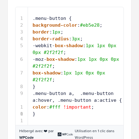
1
.menu-button {
2
background-color
:
#eb5e28
;
3
border
:
1px
;
4
border-radius
:
3px
;
5
-webkit-
box-shadow
:
1px
1px
0px
0px
#2f2f2f
;
6
-moz-
box-shadow
:
1px
1px
0px
0px
#2f2f2f
;
7
box-shadow
:
1px
1px
0px
0px
#2f2f2f
;
8
}
9
.menu-button a,  .menu-button 
a:hover, .menu-button a:active {
1
color
:
#fff
!important
;
0
1
}
1
Hébergé avec ❤️ par
Utilisation en 1 clic dans
WPCode
WordPress