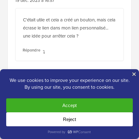
19 déc. 2023 à 16:57
C'était utile et cela a créé un bouton, mais cela
écrase le lien dans mon lien personnalisé...
une idée pour arrêter cela ?
Répondre
Support WPBeginner
ADMIN
20 déc. 2023 à 9:52
Aucun des CSS ne devrait affecter le lien
de votre élément de menu, nous vous
recommandons de vous assurer que le lien
n'a pas été modifié dans les paramètres