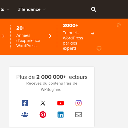
ts
#Tendance
3000+
+
20+
Tutoriels
Années
WordPress
d'expérience
par des
WordPress
experts
Barre
Plus de
2 000 000+
lecteurs
latérale
Recevez du contenu frais de
WPBeginner
principale