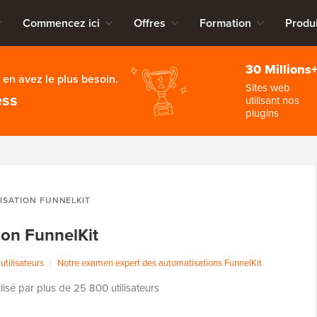
Commencez ici
Offres
Formation
Produi
30 Millions
en avez le plus besoin.
Sites web
ess
utilisant nos
plugins
ISATION FUNNELKIT
ion FunnelKit
utilisateurs
|
Notre examen expert des automatisations FunnelKit
ilisé par plus de 25 800 utilisateurs