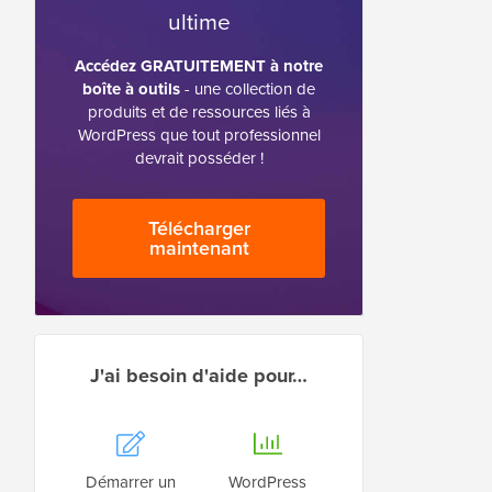
ultime
Accédez GRATUITEMENT à notre
boîte à outils
- une collection de
produits et de ressources liés à
WordPress que tout professionnel
devrait posséder !
Télécharger
maintenant
J'ai besoin d'aide pour…
Démarrer un
WordPress