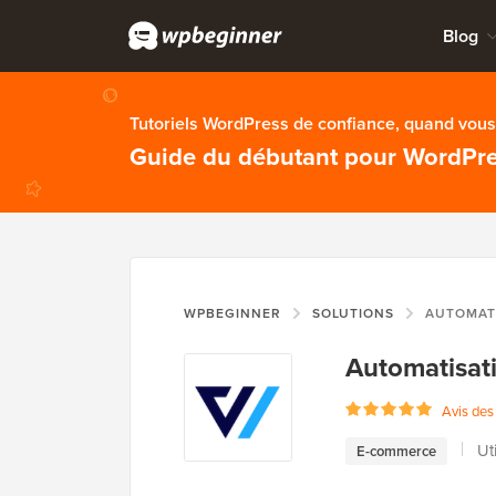
Blog
Tutoriels WordPress de confiance, quand vous 
Guide du débutant pour WordPr
WPBEGINNER
SOLUTIONS
AUTOMAT
Automatisat
Avis des 
Ut
E-commerce