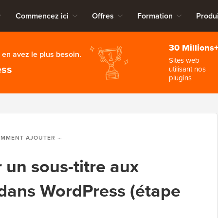
Commencez ici
Offres
Formation
Produi
30 Millions
en avez le plus besoin.
Sites web
ess
utilisant nos
plugins
UTER UN SOUS-TITRE AUX ARTICLES ET PAGES DANS WORDPRESS (ÉTAPE PAR ÉTAPE)
un sous-titre aux
s dans WordPress (étape