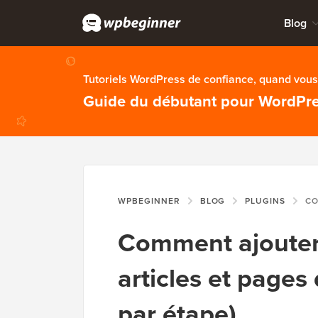
Blog
Tutoriels WordPress de confiance, quand vous 
Guide du débutant pour WordPr
WPBEGINNER
BLOG
PLUGINS
COMMENT AJO
Comment ajouter 
articles et page
par étape)