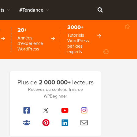
ts
#Tendance
3000+
+
20+
Tutoriels
Années
WordPress
d'expérience
par des
WordPress
experts
Barre
Plus de
2 000 000+
lecteurs
latérale
Recevez du contenu frais de
principale
WPBeginner