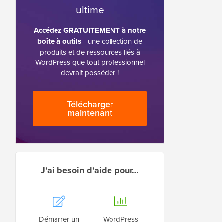
ultime
Accédez GRATUITEMENT à notre
boîte à outils
- une collection de
produits et de ressources liés à
WordPress que tout professionnel
devrait posséder !
Télécharger
maintenant
J'ai besoin d'aide pour…
Démarrer un
WordPress