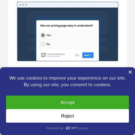
De plus, UserFeedback inclut un puissant
suivi par
carte thermique
. Alors que les sondages vous disent
ce que les utilisateurs
disent
, les cartes thermiques
vous montrent ce qu'ils font réellement.
Vous pouvez voir où les utilisateurs cliquent, jusqu'où
ils font défiler, et quelles zones de contenu retiennent
le plus l'attention, le tout depuis votre tableau de bord