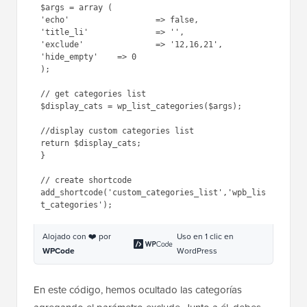
$args = array (

'echo'			=> false,

'title_li'		=> '',

'exclude'               => '12,16,21',

'hide_empty'	=> 0

); 

// get categories list

$display_cats = wp_list_categories($args); 

//display custom categories list

return $display_cats;

}

// create shortcode

add_shortcode('custom_categories_list','wpb_lis
Alojado con ❤️ por
Uso en 1 clic en
WPCode
WordPress
En este código, hemos ocultado las categorías